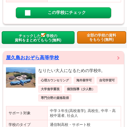
この学校にチェック
全部の学校の資料
チェックした
学校の
をもらう(無料)
資料をまとめてもらう(無料)
屋久島おおぞら高等学校
なりたい大人になるための学校®。
心理カウンセリング
海外留学可
自宅学習可
大学進学重視
個別指導（少人数）
専門分野の資格取得
中学３年生(高校進学), 高校生, 中卒・高
サポート対象
校中退者, 社会人
学校のタイプ
通信制高校・サポート校