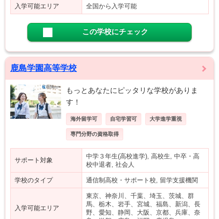
入学可能エリア
全国から入学可能
この学校にチェック
鹿島学園高等学校
もっとあなたにピッタリな学校がありま
す！
海外留学可
自宅学習可
大学進学重視
専門分野の資格取得
中学３年生(高校進学), 高校生, 中卒・高
サポート対象
校中退者, 社会人
学校のタイプ
通信制高校・サポート校, 留学支援機関
東京、神奈川、千葉、埼玉、茨城、群
馬、栃木、岩手、宮城、福島、新潟、長
入学可能エリア
野、愛知、静岡、大阪、京都、兵庫、奈