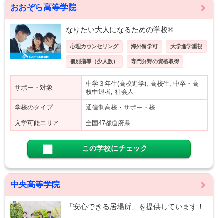
おおぞら高等学院
なりたい大人になるための学校®
心理カウンセリング
海外留学可
大学進学重視
個別指導（少人数）
専門分野の資格取得
中学３年生(高校進学), 高校生, 中卒・高
サポート対象
校中退者, 社会人
学校のタイプ
通信制高校・サポート校
入学可能エリア
全国47都道府県
この学校にチェック
中央高等学院
「安心できる居場所」を提供しています！