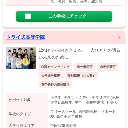
良、滋賀、広島、福岡、鹿児島
この学校にチェック
トライ式高等学院
1対1だから向き合える。一人ひとりの明る
い未来のために。
心理カウンセリング
海外留学可
自宅学習可
大学進学重視
個別指導（少人数）
専門分野の資格取得
小学生, 中学１・２年生, 中学３年生(高校
サポート対象
進学), 高校生, 中卒・高校中退者, 社会人
フリースクール, 通信制高校・サポート
学校のタイプ
校, 高卒認定予備校
入学可能エリア
全国47都道府県