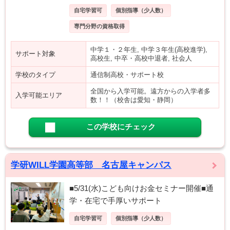
自宅学習可
個別指導（少人数）
専門分野の資格取得
中学１・２年生, 中学３年生(高校進学),
サポート対象
高校生, 中卒・高校中退者, 社会人
学校のタイプ
通信制高校・サポート校
全国から入学可能。遠方からの入学者多
入学可能エリア
数！！（校舎は愛知・静岡）
この学校にチェック
学研WILL学園高等部 名古屋キャンパス
■5/31(水)こども向けお金セミナー開催■通
学・在宅で手厚いサポート
自宅学習可
個別指導（少人数）