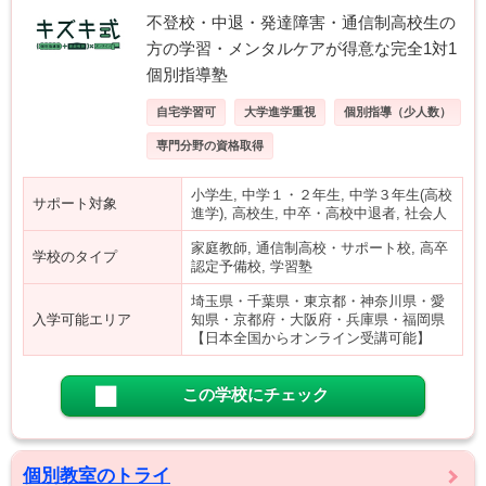
不登校・中退・発達障害・通信制高校生の
方の学習・メンタルケアが得意な完全1対1
個別指導塾
自宅学習可
大学進学重視
個別指導（少人数）
専門分野の資格取得
小学生, 中学１・２年生, 中学３年生(高校
サポート対象
進学), 高校生, 中卒・高校中退者, 社会人
家庭教師, 通信制高校・サポート校, 高卒
学校のタイプ
認定予備校, 学習塾
埼玉県・千葉県・東京都・神奈川県・愛
入学可能エリア
知県・京都府・大阪府・兵庫県・福岡県
【日本全国からオンライン受講可能】
この学校にチェック
個別教室のトライ