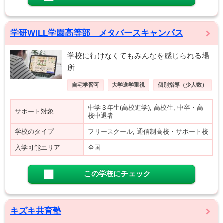
学研WILL学園高等部 メタバースキャンパス
学校に行けなくてもみんなを感じられる場
所
自宅学習可
大学進学重視
個別指導（少人数）
中学３年生(高校進学), 高校生, 中卒・高
サポート対象
校中退者
学校のタイプ
フリースクール, 通信制高校・サポート校
入学可能エリア
全国
この学校にチェック
キズキ共育塾