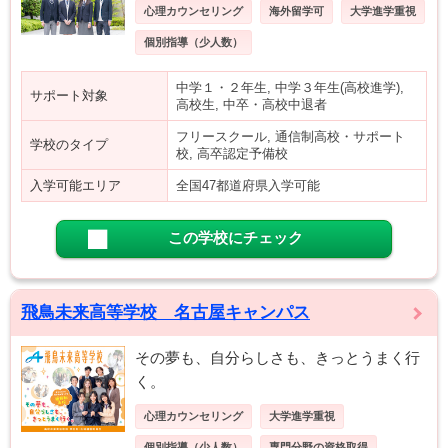
心理カウンセリング
海外留学可
大学進学重視
個別指導（少人数）
中学１・２年生, 中学３年生(高校進学),
サポート対象
高校生, 中卒・高校中退者
フリースクール, 通信制高校・サポート
学校のタイプ
校, 高卒認定予備校
入学可能エリア
全国47都道府県入学可能
この学校にチェック
飛鳥未来高等学校 名古屋キャンパス
その夢も、自分らしさも、きっとうまく行
く。
心理カウンセリング
大学進学重視
個別指導（少人数）
専門分野の資格取得