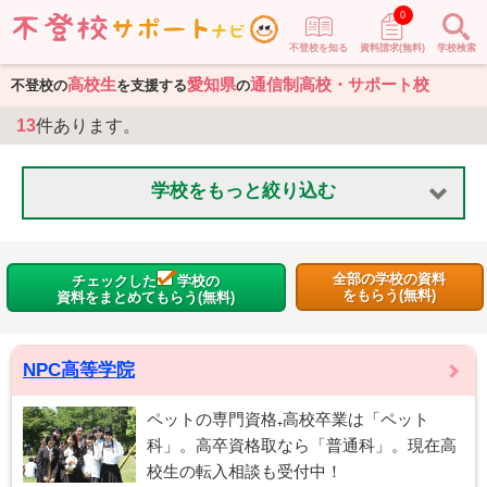
0
不登校を知る
資料請求(無料)
学校検索
高校生
愛知県
通信制高校・サポート校
不登校の
を支援する
の
13
件あります。
学校をもっと絞り込む
全部の学校の資料
チェックした
学校の
をもらう(無料)
資料をまとめてもらう(無料)
NPC高等学院
ペットの専門資格₊高校卒業は「ペット
科」。高卒資格取なら「普通科」。現在高
校生の転入相談も受付中！