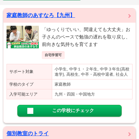
家庭教師のあすなろ【九州】
「ゆっくりでいい、間違えても大丈夫」お
子さんのペースで勉強の遅れを取り戻し、
前向きな気持ちを育てます
自宅学習可
小学生, 中学１・２年生, 中学３年生(高校
サポート対象
進学), 高校生, 中卒・高校中退者, 社会人
学校のタイプ
家庭教師
入学可能エリア
九州・四国・中国地方
この学校にチェック
個別教室のトライ