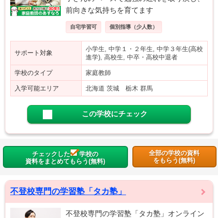
前向きな気持ちを育てます
自宅学習可
個別指導（少人数）
小学生, 中学１・２年生, 中学３年生(高校
サポート対象
進学), 高校生, 中卒・高校中退者
学校のタイプ
家庭教師
入学可能エリア
北海道 茨城 栃木 群馬
この学校にチェック
全部の学校の資料
チェックした
学校の
をもらう(無料)
資料をまとめてもらう(無料)
不登校専門の学習塾「タカ塾」
不登校専門の学習塾「タカ塾」オンライン