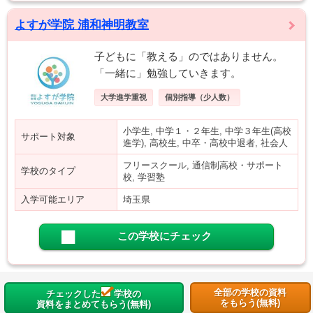
よすが学院 浦和神明教室
子どもに「教える」のではありません。
「一緒に」勉強していきます。
大学進学重視
個別指導（少人数）
小学生, 中学１・２年生, 中学３年生(高校
サポート対象
進学), 高校生, 中卒・高校中退者, 社会人
フリースクール, 通信制高校・サポート
学校のタイプ
校, 学習塾
入学可能エリア
埼玉県
この学校にチェック
全部の学校の資料
チェックした
学校の
をもらう(無料)
資料をまとめてもらう(無料)