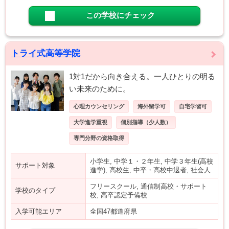
この学校にチェック
トライ式高等学院
1対1だから向き合える。一人ひとりの明る
い未来のために。
心理カウンセリング
海外留学可
自宅学習可
大学進学重視
個別指導（少人数）
専門分野の資格取得
小学生, 中学１・２年生, 中学３年生(高校
サポート対象
進学), 高校生, 中卒・高校中退者, 社会人
フリースクール, 通信制高校・サポート
学校のタイプ
校, 高卒認定予備校
入学可能エリア
全国47都道府県