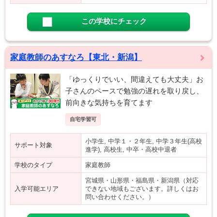
この学校にチェック
家庭教師のあすなろ【東北・新潟】
「ゆっくりでいい、間違えても大丈夫」お
子さんのペースで勉強の遅れを取り戻し、
前向きな気持ちを育てます
自宅学習可
小学生, 中学１・２年生, 中学３年生(高校
サポート対象
進学), 高校生, 中卒・高校中退者
学校のタイプ
家庭教師
宮城県・山形県・福島県・新潟県（対応
入学可能エリア
できない地域もございます。詳しくはお
問い合わせください。）