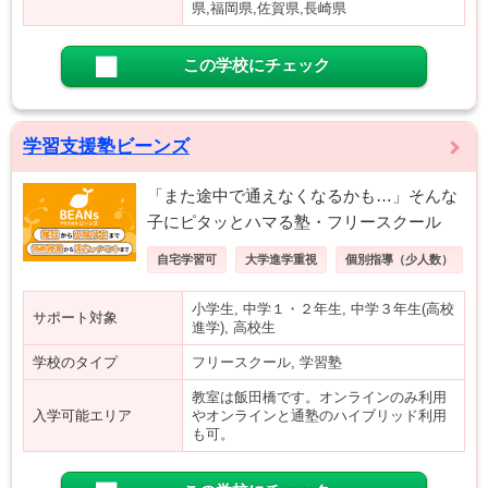
県,福岡県,佐賀県,長崎県
この学校にチェック
学習支援塾ビーンズ
「また途中で通えなくなるかも…」そんな
子にピタッとハマる塾・フリースクール
自宅学習可
大学進学重視
個別指導（少人数）
小学生, 中学１・２年生, 中学３年生(高校
サポート対象
進学), 高校生
学校のタイプ
フリースクール, 学習塾
教室は飯田橋です。オンラインのみ利用
入学可能エリア
やオンラインと通塾のハイブリッド利用
も可。