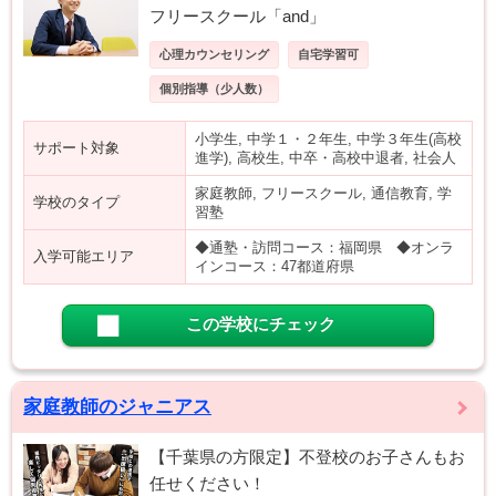
フリースクール「and」
心理カウンセリング
自宅学習可
個別指導（少人数）
小学生, 中学１・２年生, 中学３年生(高校
サポート対象
進学), 高校生, 中卒・高校中退者, 社会人
家庭教師, フリースクール, 通信教育, 学
学校のタイプ
習塾
◆通塾・訪問コース：福岡県 ◆オンラ
入学可能エリア
インコース：47都道府県
この学校にチェック
家庭教師のジャニアス
【千葉県の方限定】不登校のお子さんもお
任せください！