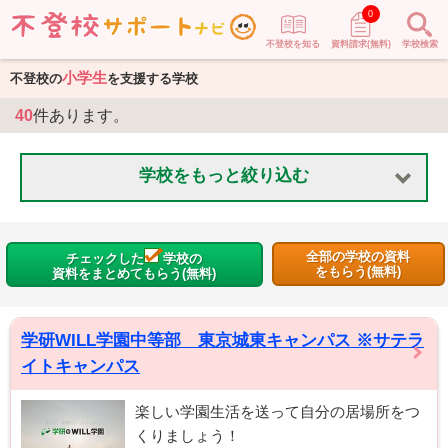
0
不登校を知る
資料請求(無料)
学校検索
小学生
不登校の
を支援する学校
40
件あります。
学校をもっと絞り込む
全部の学校の資料
チェックした
学校の
をもらう(無料)
資料をまとめてもらう(無料)
学研WILL学園中等部 東京城東キャンパス ※サテラ
イトキャンパス
楽しい学園生活を送って自分の居場所をつ
くりましょう！