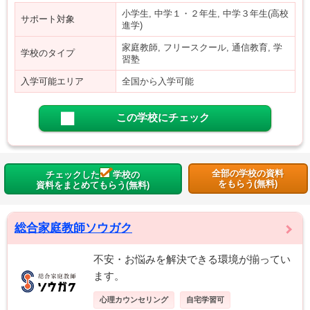
小学生, 中学１・２年生, 中学３年生(高校
サポート対象
進学)
家庭教師, フリースクール, 通信教育, 学
学校のタイプ
習塾
入学可能エリア
全国から入学可能
この学校にチェック
全部の学校の資料
チェックした
学校の
をもらう(無料)
資料をまとめてもらう(無料)
総合家庭教師ソウガク
不安・お悩みを解決できる環境が揃ってい
ます。
心理カウンセリング
自宅学習可