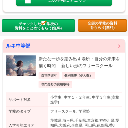
この学校にチェック
全部の学校の資料
チェックした
学校の
をもらう(無料)
資料をまとめてもらう(無料)
ルネ中等部
新たな一歩を踏み出す場所・自分の未来を
描く時間 新しい形のフリースクール
自宅学習可
個別指導（少人数）
専門分野の資格取得
小学生, 中学１・２年生, 中学３年生(高校
サポート対象
進学)
学校のタイプ
フリースクール, 学習塾
茨城県,埼玉県,千葉県,東京都,神奈川県,愛
入学可能エリア
知県,大阪府,兵庫県, 岡山県,徳島県,香川