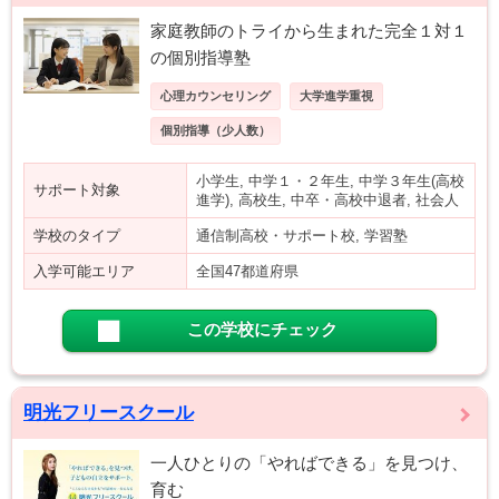
家庭教師のトライから生まれた完全１対１
の個別指導塾
心理カウンセリング
大学進学重視
個別指導（少人数）
小学生, 中学１・２年生, 中学３年生(高校
サポート対象
進学), 高校生, 中卒・高校中退者, 社会人
学校のタイプ
通信制高校・サポート校, 学習塾
入学可能エリア
全国47都道府県
この学校にチェック
明光フリースクール
一人ひとりの「やればできる」を見つけ、
育む