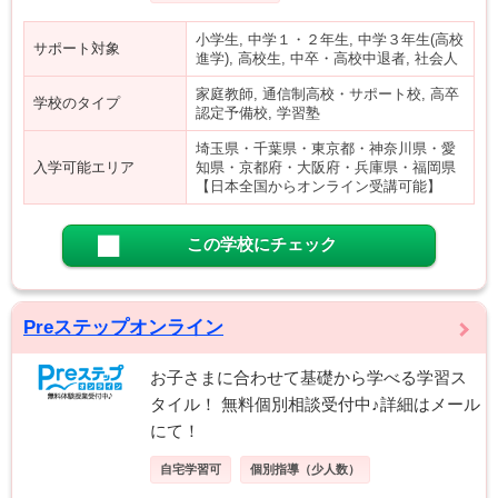
小学生, 中学１・２年生, 中学３年生(高校
サポート対象
進学), 高校生, 中卒・高校中退者, 社会人
家庭教師, 通信制高校・サポート校, 高卒
学校のタイプ
認定予備校, 学習塾
埼玉県・千葉県・東京都・神奈川県・愛
入学可能エリア
知県・京都府・大阪府・兵庫県・福岡県
【日本全国からオンライン受講可能】
この学校にチェック
Preステップオンライン
お子さまに合わせて基礎から学べる学習ス
タイル！ 無料個別相談受付中♪詳細はメール
にて！
自宅学習可
個別指導（少人数）