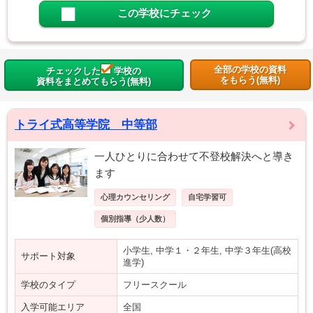
この学校にチェック
全部の学校の資料
チェックした
学校の
をもらう(無料)
資料をまとめてもらう(無料)
トライ式高等学院 中等部
一人ひとりに合わせて不登校解決へと導き
ます
心理カウンセリング
自宅学習可
個別指導（少人数）
小学生, 中学１・２年生, 中学３年生(高校
サポート対象
進学)
学校のタイプ
フリースクール
入学可能エリア
全国