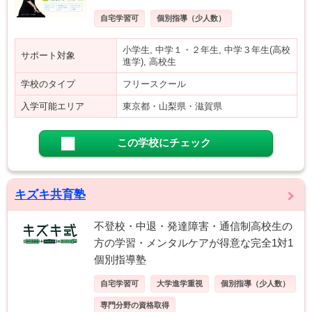
自宅学習可
個別指導（少人数）
小学生, 中学１・２年生, 中学３年生(高校
サポート対象
進学), 高校生
学校のタイプ
フリースクール
入学可能エリア
東京都・山梨県・滋賀県
この学校にチェック
キズキ共育塾
不登校・中退・発達障害・通信制高校生の
方の学習・メンタルケアが得意な完全1対1
個別指導塾
自宅学習可
大学進学重視
個別指導（少人数）
専門分野の資格取得