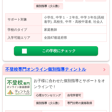
個別指導（少人数）
小学生, 中学１・２年生, 中学３年生(高校
サポート対象
進学), 高校生, 中卒・高校中退者, 社会人
学校のタイプ
家庭教師
入学可能エリア
全国47都道府県
この学校にチェック
不登校専門オンライン個別指導ティントル
お子様に合わせた個別指導とサポートをオ
ンラインで！
心理カウンセリング
自宅学習可
個別指導（少人数）
専門分野の資格取得