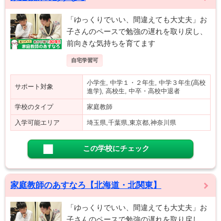
「ゆっくりでいい、間違えても大丈夫」お
子さんのペースで勉強の遅れを取り戻し、
前向きな気持ちを育てます
自宅学習可
小学生, 中学１・２年生, 中学３年生(高校
サポート対象
進学), 高校生, 中卒・高校中退者
学校のタイプ
家庭教師
入学可能エリア
埼玉県,千葉県,東京都,神奈川県
この学校にチェック
家庭教師のあすなろ【北海道・北関東】
「ゆっくりでいい、間違えても大丈夫」お
子さんのペースで勉強の遅れを取り戻し、