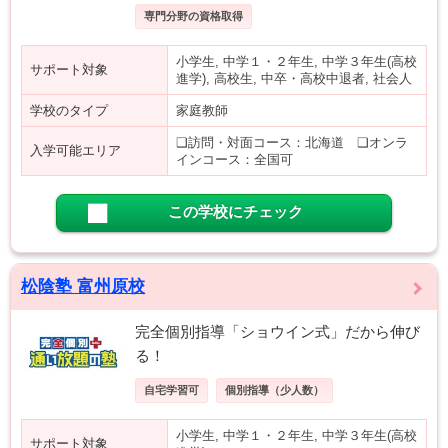
専門分野の資格取得
小学生, 中学１・２年生, 中学３年生(高校
サポート対象
進学), 高校生, 中卒・高校中退者, 社会人
学校のタイプ
家庭教師
❑訪問・対面コース：北海道 ❑オンラ
入学可能エリア
インコース：全国可
この学校にチェック
松陰塾 富州原校
完全個別指導「ショウイン式」だから伸び
る！
自宅学習可
個別指導（少人数）
小学生, 中学１・２年生, 中学３年生(高校
サポート対象