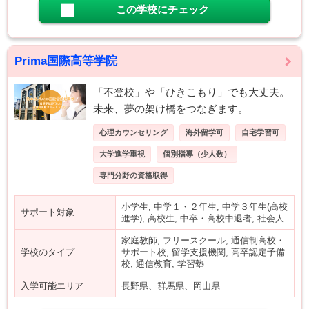
この学校にチェック
Prima国際高等学院
「不登校」や「ひきこもり」でも大丈夫。
未来、夢の架け橋をつなぎます。
心理カウンセリング
海外留学可
自宅学習可
大学進学重視
個別指導（少人数）
専門分野の資格取得
小学生, 中学１・２年生, 中学３年生(高校
サポート対象
進学), 高校生, 中卒・高校中退者, 社会人
家庭教師, フリースクール, 通信制高校・
学校のタイプ
サポート校, 留学支援機関, 高卒認定予備
校, 通信教育, 学習塾
入学可能エリア
長野県、群馬県、岡山県