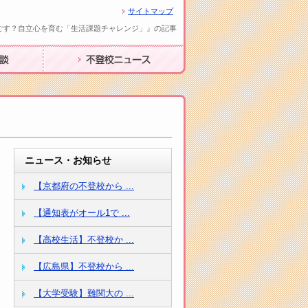
サイトマップ
ごす？自立心を育む「生活課題チャレンジ」』の記事
不登校ニュース
ニュース・お知らせ
【京都府の不登校から ...
【通知表がオール1で ...
【高校生活】不登校か ...
【広島県】不登校から ...
【大学受験】難関大の ...