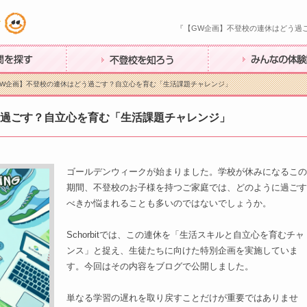
『【GW企画】不登校の連休はどう過
す
不登校を知ろう
みんなの体験談
GW企画】不登校の連休はどう過ごす？自立心を育む「生活課題チャレンジ」
う過ごす？自立心を育む「生活課題チャレンジ」
ゴールデンウィークが始まりました。学校が休みになるこの
期間、不登校のお子様を持つご家庭では、どのように過ごす
べきか悩まれることも多いのではないでしょうか。
Schorbitでは、この連休を「生活スキルと自立心を育むチャ
ンス」と捉え、生徒たちに向けた特別企画を実施していま
す。今回はその内容をブログで公開しました。
単なる学習の遅れを取り戻すことだけが重要ではありませ