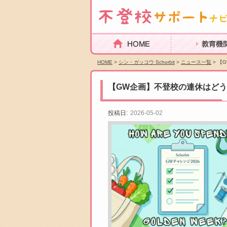
HOME
教育機関を探
HOME
>
シン・ガッコウ Schorbit
>
ニュース一覧
> 【
【GW企画】不登校の連休はど
投稿日:
2026-05-02