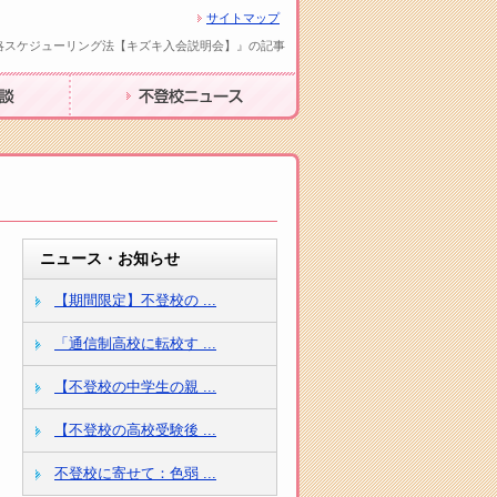
サイトマップ
略スケジューリング法【キズキ入会説明会】』の記事
不登校ニュース
ニュース・お知らせ
【期間限定】不登校の ...
「通信制高校に転校す ...
【不登校の中学生の親 ...
【不登校の高校受験後 ...
不登校に寄せて：色弱 ...