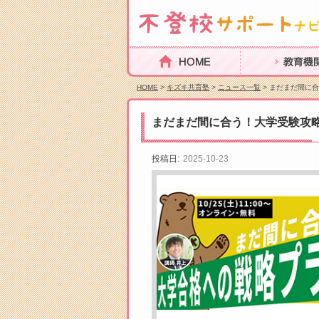
HOME
教育機関を探
HOME
>
キズキ共育塾
>
ニュース一覧
> まだまだ間に
まだまだ間に合う！大学受験攻
投稿日:
2025-10-23