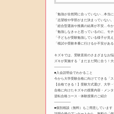
「勉強が全然間に合っていない…本当に
「志望校や学部がまだ決まっていない。
「総合型選抜や推薦の結果が不安…今か
「勉強しなきゃと思っているのに、モチ
「子どもが受験勉強している様子が見え
「模試や受験本番に行けるか不安がある
キズキでは、受験直前のさまざまなお悩
ズキが実施する「まだまだ間に合う！大
―――――
■入会説明会でわかること
今から大学受験合格に向けてできる「ス
【合格できる！】受験方式選び、大学・
合格に向けたキズキの授業内容・メンタ
逆転合格コース・体験授業のご紹介
―――――
■個別相談（無料）もご用意しています
説明会後のアンケートから、無料の「個