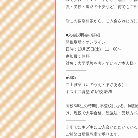
強・受験・進路の不安など、何でもご相
◎この個別相談から、ご入会された方に
―――――
■入会説明会の詳細
開催場所：オンライン
日時：10月25日(土) 11：00〜
参加費：無料
対象：大学受験を考えているご本人様・
―――――
■講師
井上雅章（いのうえ・まさあき）
キズキ共育塾 名駅校 教務
高校3年生の時期に不登校になる。周囲
け、現役で大学合格。勉強法・受験方式
―――――
※すでにキズキにご入会いただいている
ご相談は所属教室で承ります。