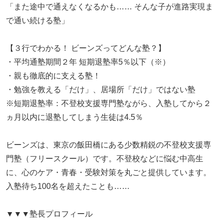
「また途中で通えなくなるかも…… そんな子が進路実現ま
で通い続ける塾」
【３行でわかる！ ビーンズってどんな塾？】
・平均通塾期間２年 短期退塾率5％以下（※）
・親も徹底的に支える塾！
・勉強を教える「だけ」、居場所「だけ」ではない塾
※短期退塾率：不登校支援専門塾ながら、入塾してから２
ヵ月以内に退塾してしまう生徒は4.5％
ビーンズは、東京の飯田橋にある少数精鋭の不登校支援専
門塾（フリースクール）です。不登校などに悩む中高生
に、心のケア・青春・受験対策を丸ごと提供しています。
入塾待ち100名を超えたことも……
▼▼▼塾長プロフィール