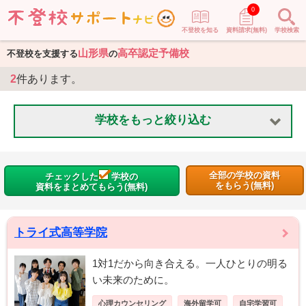
0
不登校を知る
資料請求(無料)
学校検索
山形県
高卒認定予備校
不登校を支援する
の
2
件あります。
学校をもっと絞り込む
全部の学校の資料
チェックした
学校の
をもらう(無料)
資料をまとめてもらう(無料)
トライ式高等学院
1対1だから向き合える。一人ひとりの明る
い未来のために。
心理カウンセリング
海外留学可
自宅学習可