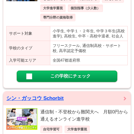
大学進学重視
個別指導（少人数）
専門分野の資格取得
小学生, 中学１・２年生, 中学３年生(高校
サポート対象
進学), 高校生, 中卒・高校中退者, 社会人
フリースクール, 通信制高校・サポート
学校のタイプ
校, 高卒認定予備校
入学可能エリア
全国47都道府県
この学校にチェック
シン・ガッコウ Schorbit
通信制・不登校から難関大へ 月額0円から
通えるオンライン進学校
自宅学習可
大学進学重視