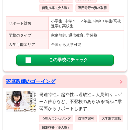
個別指導（少人数）
専門分野の資格取得
小学生, 中学１・２年生, 中学３年生(高校
サポート対象
進学), 高校生
学校のタイプ
家庭教師, 通信教育, 学習塾
入学可能エリア
全国から入学可能
この学校にチェック
家庭教師のゴーイング
発達特性…起立性…過敏性…人見知り…ゲ
ーム依存など、不登校のあらゆる悩みに学
習面からサポートします。
心理カウンセリング
自宅学習可
大学進学重視
個別指導（少人数）