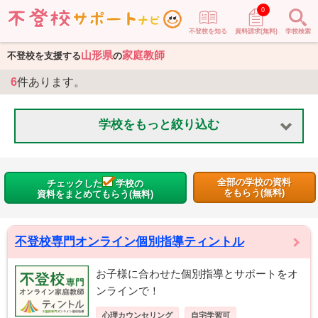
0
不登校を知る
資料請求(無料)
学校検索
山形県
家庭教師
不登校を支援する
の
6
件あります。
学校をもっと絞り込む
全部の学校の資料
チェックした
学校の
をもらう(無料)
資料をまとめてもらう(無料)
不登校専門オンライン個別指導ティントル
お子様に合わせた個別指導とサポートをオ
ンラインで！
心理カウンセリング
自宅学習可