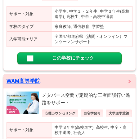
小学生, 中学１・２年生, 中学３年生(高校
サポート対象
進学), 高校生, 中卒・高校中退者
学校のタイプ
家庭教師, 通信教育, 学習塾
全国47都道府県（訪問・オンライン）マ
入学可能エリア
ンツーマンサポート
この学校にチェック
WAM高等学院
メタバース空間で定期的な三者面談行い進
路をサポート
心理カウンセリング
自宅学習可
大学進学重視
中学３年生(高校進学), 高校生, 中卒・高
サポート対象
校中退者, 社会人