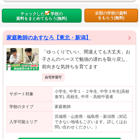
全部の学校の資料
チェックした
学校の
をもらう(無料)
資料をまとめてもらう(無料)
家庭教師のあすなろ【東北・新潟】
「ゆっくりでいい、間違えても大丈夫」お
子さんのペースで勉強の遅れを取り戻し、
前向きな気持ちを育てます
自宅学習可
小学生, 中学１・２年生, 中学３年生(高校
サポート対象
進学), 高校生, 中卒・高校中退者
学校のタイプ
家庭教師
宮城県・山形県・福島県・新潟県（対応
入学可能エリア
できない地域もございます。詳しくはお
問い合わせください。）