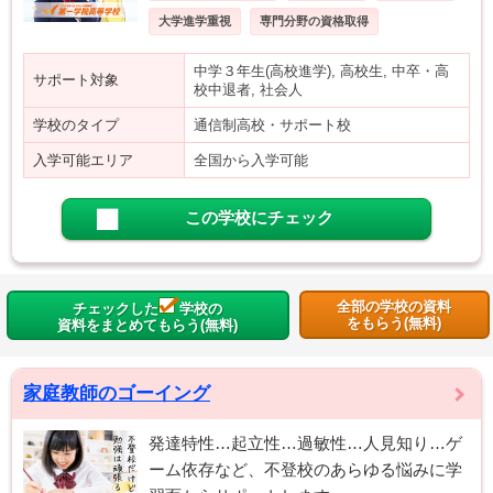
大学進学重視
専門分野の資格取得
中学３年生(高校進学), 高校生, 中卒・高
サポート対象
校中退者, 社会人
学校のタイプ
通信制高校・サポート校
入学可能エリア
全国から入学可能
この学校にチェック
全部の学校の資料
チェックした
学校の
をもらう(無料)
資料をまとめてもらう(無料)
家庭教師のゴーイング
発達特性…起立性…過敏性…人見知り…ゲ
ーム依存など、不登校のあらゆる悩みに学