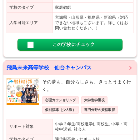
学校のタイプ
家庭教師
宮城県・山形県・福島県・新潟県（対応
入学可能エリア
できない地域もございます。詳しくはお
問い合わせください。）
この学校にチェック
飛鳥未来高等学校 仙台キャンパス
その夢も、自分らしさも、きっとうまく行
く。
心理カウンセリング
大学進学重視
個別指導（少人数）
専門分野の資格取得
中学３年生(高校進学), 高校生, 中卒・高
サポート対象
校中退者, 社会人
学校のタイプ
通信制高校・サポート校