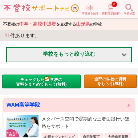
0
不登校を知る
資料請求(無料)
学校検索
中卒・高校中退者
山形県
不登校の
を支援する
の学校
11
件あります。
学校をもっと絞り込む
全部の学校の資料
チェックした
学校の
をもらう(無料)
資料をまとめてもらう(無料)
WAM高等学院
メタバース空間で定期的な三者面談行い進
路をサポート
心理カウンセリング
自宅学習可
大学進学重視