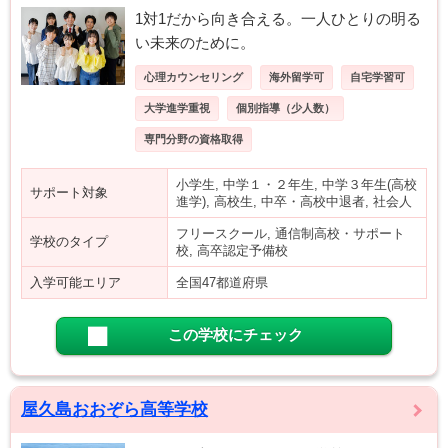
1対1だから向き合える。一人ひとりの明る
い未来のために。
心理カウンセリング
海外留学可
自宅学習可
大学進学重視
個別指導（少人数）
専門分野の資格取得
小学生, 中学１・２年生, 中学３年生(高校
サポート対象
進学), 高校生, 中卒・高校中退者, 社会人
フリースクール, 通信制高校・サポート
学校のタイプ
校, 高卒認定予備校
入学可能エリア
全国47都道府県
この学校にチェック
屋久島おおぞら高等学校