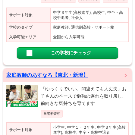
中学３年生(高校進学), 高校生, 中卒・高
サポート対象
校中退者, 社会人
学校のタイプ
家庭教師, 通信制高校・サポート校
入学可能エリア
全国から入学可能
この学校にチェック
家庭教師のあすなろ【東北・新潟】
「ゆっくりでいい、間違えても大丈夫」お
子さんのペースで勉強の遅れを取り戻し、
前向きな気持ちを育てます
自宅学習可
小学生, 中学１・２年生, 中学３年生(高校
サポート対象
進学), 高校生, 中卒・高校中退者