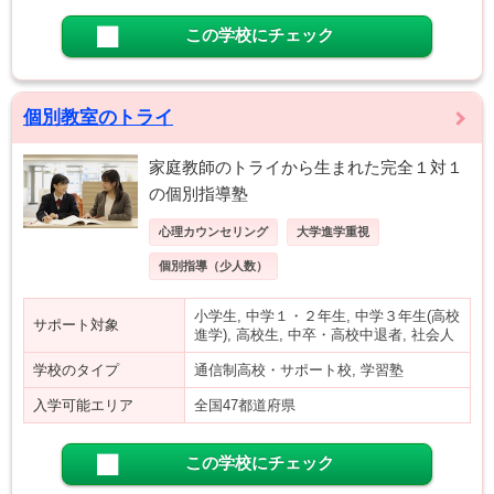
この学校にチェック
個別教室のトライ
家庭教師のトライから生まれた完全１対１
の個別指導塾
心理カウンセリング
大学進学重視
個別指導（少人数）
小学生, 中学１・２年生, 中学３年生(高校
サポート対象
進学), 高校生, 中卒・高校中退者, 社会人
学校のタイプ
通信制高校・サポート校, 学習塾
入学可能エリア
全国47都道府県
この学校にチェック