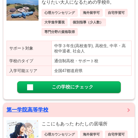
なりたい大人になるための学校®。
心理カウンセリング
海外留学可
自宅学習可
大学進学重視
個別指導（少人数）
専門分野の資格取得
中学３年生(高校進学), 高校生, 中卒・高
サポート対象
校中退者, 社会人
学校のタイプ
通信制高校・サポート校
入学可能エリア
全国47都道府県
この学校にチェック
第一学院高等学校
ここにもあった わたしの居場所
心理カウンセリング
海外留学可
自宅学習可