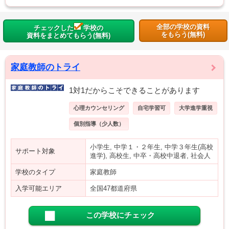
全部の学校の資料
チェックした
学校の
をもらう(無料)
資料をまとめてもらう(無料)
家庭教師のトライ
1対1だからこそできることがあります
心理カウンセリング
自宅学習可
大学進学重視
個別指導（少人数）
小学生, 中学１・２年生, 中学３年生(高校
サポート対象
進学), 高校生, 中卒・高校中退者, 社会人
学校のタイプ
家庭教師
入学可能エリア
全国47都道府県
この学校にチェック