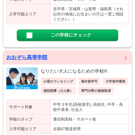
岩手県・宮城県・山形県・福島県（それ
入学可能エリア
以外の地域にお住まいの方は一度ご相談
ください。）
この学校にチェック
おおぞら高等学院
なりたい大人になるための学校®
心理カウンセリング
海外留学可
大学進学重視
個別指導（少人数）
専門分野の資格取得
中学３年生(高校進学), 高校生, 中卒・高
サポート対象
校中退者, 社会人
学校のタイプ
通信制高校・サポート校
入学可能エリア
全国47都道府県