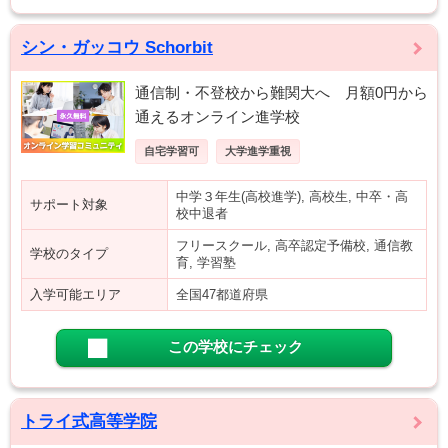
シン・ガッコウ Schorbit
通信制・不登校から難関大へ 月額0円から
通えるオンライン進学校
自宅学習可
大学進学重視
中学３年生(高校進学), 高校生, 中卒・高
サポート対象
校中退者
フリースクール, 高卒認定予備校, 通信教
学校のタイプ
育, 学習塾
入学可能エリア
全国47都道府県
この学校にチェック
トライ式高等学院