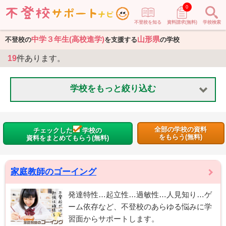
0
不登校を知る
資料請求(無料)
学校検索
中学３年生(高校進学)
山形県
不登校の
を支援する
の学校
19
件あります。
学校をもっと絞り込む
全部の学校の資料
チェックした
学校の
をもらう(無料)
資料をまとめてもらう(無料)
家庭教師のゴーイング
発達特性…起立性…過敏性…人見知り…ゲ
ーム依存など、不登校のあらゆる悩みに学
習面からサポートします。