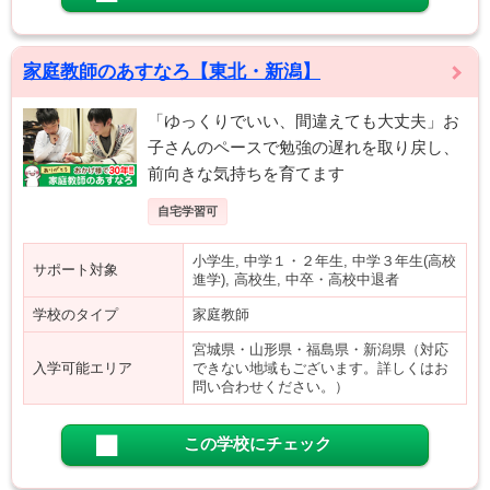
家庭教師のあすなろ【東北・新潟】
「ゆっくりでいい、間違えても大丈夫」お
子さんのペースで勉強の遅れを取り戻し、
前向きな気持ちを育てます
自宅学習可
小学生, 中学１・２年生, 中学３年生(高校
サポート対象
進学), 高校生, 中卒・高校中退者
学校のタイプ
家庭教師
宮城県・山形県・福島県・新潟県（対応
入学可能エリア
できない地域もございます。詳しくはお
問い合わせください。）
この学校にチェック