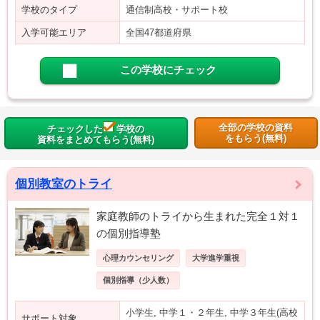
学校のタイプ
通信制高校・サポート校
入学可能エリア
全国47都道府県
この学校にチェック
全部の学校の資料
チェックした
学校の
をもらう(無料)
資料をまとめてもらう(無料)
個別教室のトライ
家庭教師のトライから生まれた完全１対１
の個別指導塾
心理カウンセリング
大学進学重視
個別指導（少人数）
小学生, 中学１・２年生, 中学３年生(高校
サポート対象