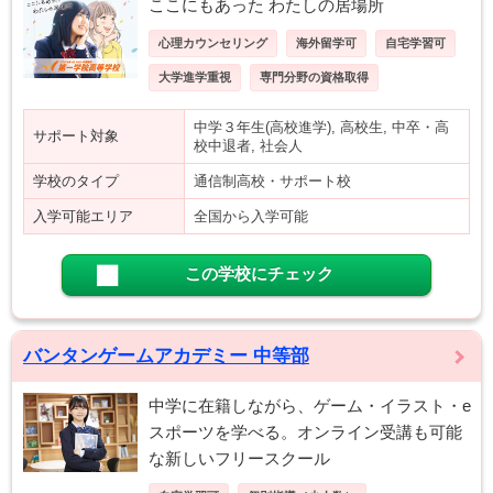
ここにもあった わたしの居場所
心理カウンセリング
海外留学可
自宅学習可
大学進学重視
専門分野の資格取得
中学３年生(高校進学), 高校生, 中卒・高
サポート対象
校中退者, 社会人
学校のタイプ
通信制高校・サポート校
入学可能エリア
全国から入学可能
この学校にチェック
バンタンゲームアカデミー 中等部
中学に在籍しながら、ゲーム・イラスト・e
スポーツを学べる。オンライン受講も可能
な新しいフリースクール