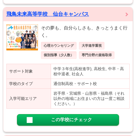
飛鳥未来高等学校 仙台キャンパス
その夢も、自分らしさも、きっとうまく行
く。
心理カウンセリング
大学進学重視
個別指導（少人数）
専門分野の資格取得
中学３年生(高校進学), 高校生, 中卒・高
サポート対象
校中退者, 社会人
学校のタイプ
通信制高校・サポート校
岩手県・宮城県・山形県・福島県（それ
入学可能エリア
以外の地域にお住まいの方は一度ご相談
ください。）
この学校にチェック