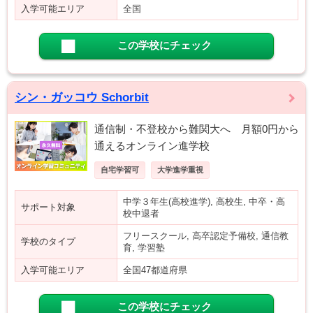
入学可能エリア
全国
この学校にチェック
シン・ガッコウ Schorbit
通信制・不登校から難関大へ 月額0円から
通えるオンライン進学校
自宅学習可
大学進学重視
中学３年生(高校進学), 高校生, 中卒・高
サポート対象
校中退者
フリースクール, 高卒認定予備校, 通信教
学校のタイプ
育, 学習塾
入学可能エリア
全国47都道府県
この学校にチェック