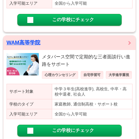
入学可能エリア
全国から入学可能
この学校にチェック
WAM高等学院
メタバース空間で定期的な三者面談行い進
路をサポート
心理カウンセリング
自宅学習可
大学進学重視
中学３年生(高校進学), 高校生, 中卒・高
サポート対象
校中退者, 社会人
学校のタイプ
家庭教師, 通信制高校・サポート校
入学可能エリア
全国から入学可能
この学校にチェック