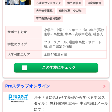
心理カウンセリング
海外留学可
自宅学習可
大学進学重視
個別指導（少人数）
専門分野の資格取得
小学生, 中学１・２年生, 中学３年生(高校
サポート対象
進学), 高校生, 中卒・高校中退者, 社会人
フリースクール, 通信制高校・サポート
学校のタイプ
校, 高卒認定予備校
入学可能エリア
全国47都道府県
この学校にチェック
Preステップオンライン
お子さまに合わせて基礎から学べる学習ス
タイル！ 無料個別相談受付中♪詳細はメール
にて！