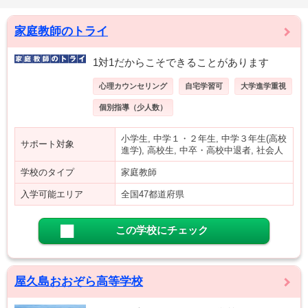
家庭教師のトライ
1対1だからこそできることがあります
心理カウンセリング
自宅学習可
大学進学重視
個別指導（少人数）
小学生, 中学１・２年生, 中学３年生(高校
サポート対象
進学), 高校生, 中卒・高校中退者, 社会人
学校のタイプ
家庭教師
入学可能エリア
全国47都道府県
この学校にチェック
屋久島おおぞら高等学校