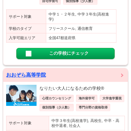
自宅学習可
個別指導（少人数）
中学１・２年生, 中学３年生(高校進
サポート対象
学)
学校のタイプ
フリースクール, 通信教育
入学可能エリア
全国47都道府県
この学校にチェック
おおぞら高等学院
なりたい大人になるための学校®
心理カウンセリング
海外留学可
大学進学重視
個別指導（少人数）
専門分野の資格取得
中学３年生(高校進学), 高校生, 中卒・高
サポート対象
校中退者, 社会人