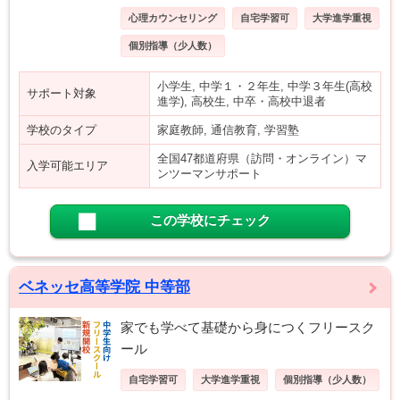
心理カウンセリング
自宅学習可
大学進学重視
個別指導（少人数）
小学生, 中学１・２年生, 中学３年生(高校
サポート対象
進学), 高校生, 中卒・高校中退者
学校のタイプ
家庭教師, 通信教育, 学習塾
全国47都道府県（訪問・オンライン）マ
入学可能エリア
ンツーマンサポート
この学校にチェック
ベネッセ高等学院 中等部
家でも学べて基礎から身につくフリースク
ール
自宅学習可
大学進学重視
個別指導（少人数）