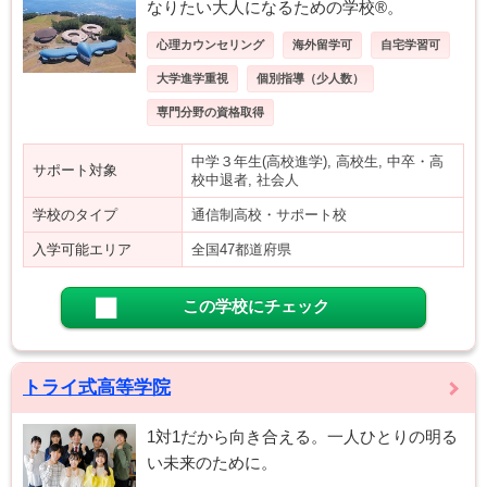
なりたい大人になるための学校®。
心理カウンセリング
海外留学可
自宅学習可
大学進学重視
個別指導（少人数）
専門分野の資格取得
中学３年生(高校進学), 高校生, 中卒・高
サポート対象
校中退者, 社会人
学校のタイプ
通信制高校・サポート校
入学可能エリア
全国47都道府県
この学校にチェック
トライ式高等学院
1対1だから向き合える。一人ひとりの明る
い未来のために。