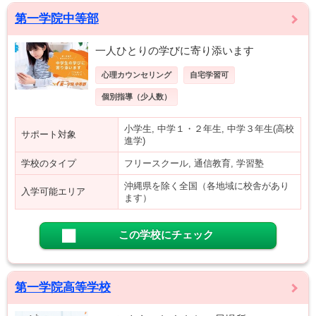
第一学院中等部
一人ひとりの学びに寄り添います
心理カウンセリング
自宅学習可
個別指導（少人数）
小学生, 中学１・２年生, 中学３年生(高校
サポート対象
進学)
学校のタイプ
フリースクール, 通信教育, 学習塾
沖縄県を除く全国（各地域に校舎があり
入学可能エリア
ます）
この学校にチェック
第一学院高等学校