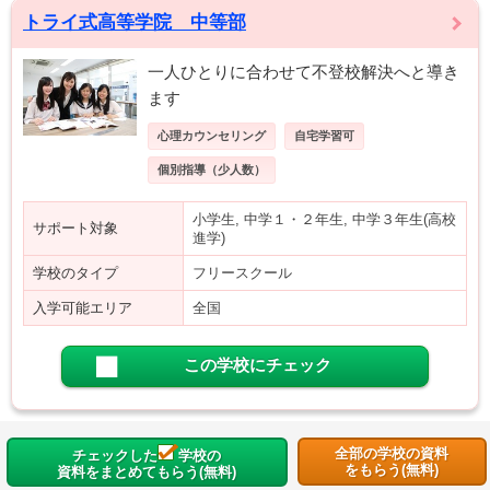
トライ式高等学院 中等部
一人ひとりに合わせて不登校解決へと導き
ます
心理カウンセリング
自宅学習可
個別指導（少人数）
小学生, 中学１・２年生, 中学３年生(高校
サポート対象
進学)
学校のタイプ
フリースクール
入学可能エリア
全国
この学校にチェック
全部の学校の資料
チェックした
学校の
をもらう(無料)
資料をまとめてもらう(無料)