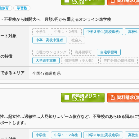
信教育
学習塾
・不登校から難関大へ 月額0円から通えるオンライン進学校
小学生
中学１・２年生
中学３年生(高校進学)
高校生
ポート対象
中卒・高校中退者
社会人
心理カウンセリング
海外留学可
自宅学習可
校の特徴
大学進学重視
個別指導（少人数）
専門分野の資格取得
学できるエリア
全国47都道府県
性…起立性…過敏性…人見知り…ゲーム依存など、不登校のあらゆる悩みに
ポートします。
小学生
中学１・２年生
中学３年生(高校進学)
高校生