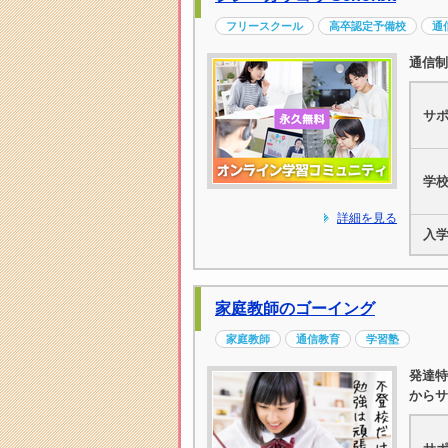
フリースクール
高卒認定予備校
通
通信制
サ
学
詳細を見る
入
家庭教師のゴーイング
家庭教師
通信教育
学習塾
発達特
からサ