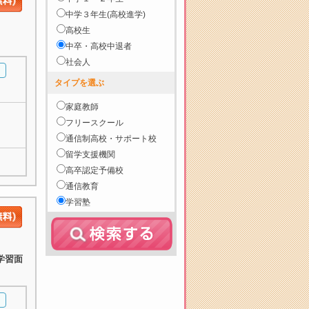
中学３年生(高校進学)
高校生
中卒・高校中退者
社会人
タイプを選ぶ
家庭教師
フリースクール
通信制高校・サポート校
留学支援機関
高卒認定予備校
通信教育
学習塾
学習面