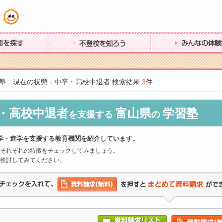
す
不登校を知ろう
みんなの体験談
塾 現在の状態：中卒・高校中退者 検索結果
3
件
・高校中退者
富山県
学習塾
を支援する
の
学・進学を支援する教育機関を紹介しています。
それぞれの特徴をチェックしてみましょう。
検討してみてください。