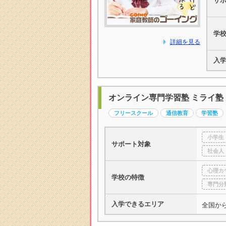
サ
学
詳細を見る
入
オンライン専門学習塾 ミライ塾
フリースクール
通信教育
学習塾
小学生
サポート対象
社会人
心理カ
学校の特徴
専門分
入学できるエリア
全国か