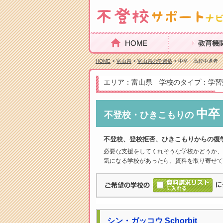
HOME
教育機関を探
HOME
>
富山県
>
富山県の学習塾
> 中卒・高校中退者
エリア：富山県 学校のタイプ：学習
中卒
不登校・ひきこもりの
不登校、登校拒否、ひきこもりからの復
必要な支援をしてくれそうな学校かどうか、
気になる学校があったら、資料を取り寄せて
シン・ガッコウ Schorbit