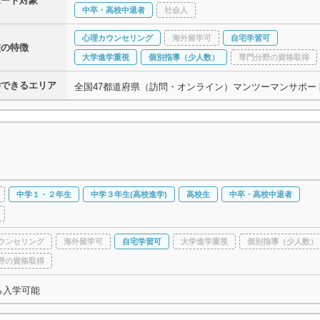
ポート対象
中卒・高校中退者
社会人
心理カウンセリング
海外留学可
自宅学習可
校の特徴
大学進学重視
個別指導（少人数）
専門分野の資格取得
学できるエリア
全国47都道府県（訪問・オンライン）マンツーマンサポー
中学１・２年生
中学３年生(高校進学)
高校生
中卒・高校中退者
ウンセリング
海外留学可
自宅学習可
大学進学重視
個別指導（少人数）
野の資格取得
ら入学可能