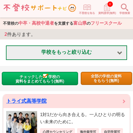
0
不登校を知る
資料請求(無料)
学校検索
中卒・高校中退者
富山県
フリースクール
不登校の
を支援する
の
2
件あります。
学校をもっと絞り込む
全部の学校の資料
チェックした
学校の
をもらう(無料)
資料をまとめてもらう(無料)
トライ式高等学院
1対1だから向き合える。一人ひとりの明る
い未来のために。
心理カウンセリング
海外留学可
自宅学習可