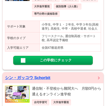
大学進学重視
個別指導（少人数）
専門分野の資格取得
小学生, 中学１・２年生, 中学３年生(高校
サポート対象
進学), 高校生, 中卒・高校中退者, 社会人
フリースクール, 通信制高校・サポート
学校のタイプ
校, 高卒認定予備校
入学可能エリア
全国47都道府県
この学校にチェック
シン・ガッコウ Schorbit
通信制・不登校から難関大へ 月額0円から
通えるオンライン進学校
自宅学習可
大学進学重視