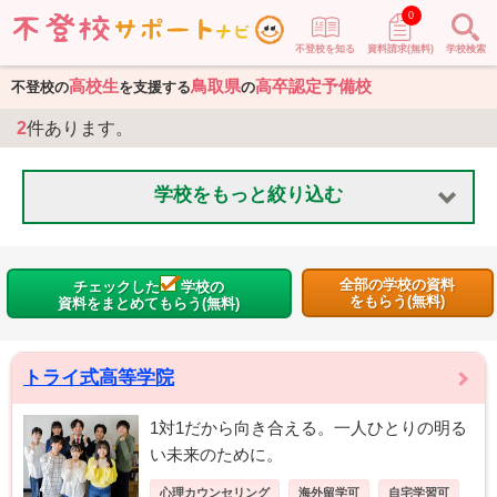
0
不登校を知る
資料請求(無料)
学校検索
高校生
鳥取県
高卒認定予備校
不登校の
を支援する
の
2
件あります。
学校をもっと絞り込む
全部の学校の資料
チェックした
学校の
をもらう(無料)
資料をまとめてもらう(無料)
トライ式高等学院
1対1だから向き合える。一人ひとりの明る
い未来のために。
心理カウンセリング
海外留学可
自宅学習可