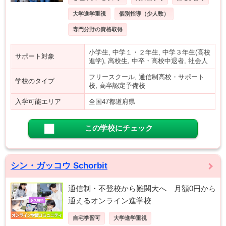
大学進学重視
個別指導（少人数）
専門分野の資格取得
小学生, 中学１・２年生, 中学３年生(高校
サポート対象
進学), 高校生, 中卒・高校中退者, 社会人
フリースクール, 通信制高校・サポート
学校のタイプ
校, 高卒認定予備校
入学可能エリア
全国47都道府県
この学校にチェック
シン・ガッコウ Schorbit
通信制・不登校から難関大へ 月額0円から
通えるオンライン進学校
自宅学習可
大学進学重視