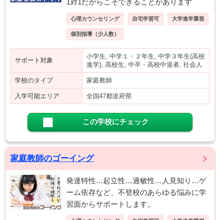
1対1だからこそできることがあります
心理カウンセリング
自宅学習可
大学進学重視
個別指導（少人数）
小学生, 中学１・２年生, 中学３年生(高校
サポート対象
進学), 高校生, 中卒・高校中退者, 社会人
学校のタイプ
家庭教師
入学可能エリア
全国47都道府県
この学校にチェック
家庭教師のゴーイング
発達特性…起立性…過敏性…人見知り…ゲ
ーム依存など、不登校のあらゆる悩みに学
習面からサポートします。