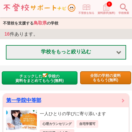
0
不登校を知る
資料請求(無料)
学校検索
鳥取県
不登校を支援する
の学校
16
件あります。
学校をもっと絞り込む
全部の学校の資料
チェックした
学校の
をもらう(無料)
資料をまとめてもらう(無料)
第一学院中等部
一人ひとりの学びに寄り添います
心理カウンセリング
自宅学習可