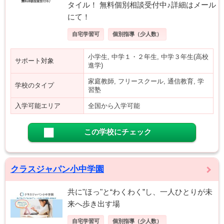
タイル！ 無料個別相談受付中♪詳細はメール
にて！
自宅学習可
個別指導（少人数）
小学生, 中学１・２年生, 中学３年生(高校
サポート対象
進学)
家庭教師, フリースクール, 通信教育, 学
学校のタイプ
習塾
入学可能エリア
全国から入学可能
この学校にチェック
クラスジャパン小中学園
共に"ほっ"と“わくわく”し、一人ひとりが未
来へ歩き出す場
自宅学習可
個別指導（少人数）