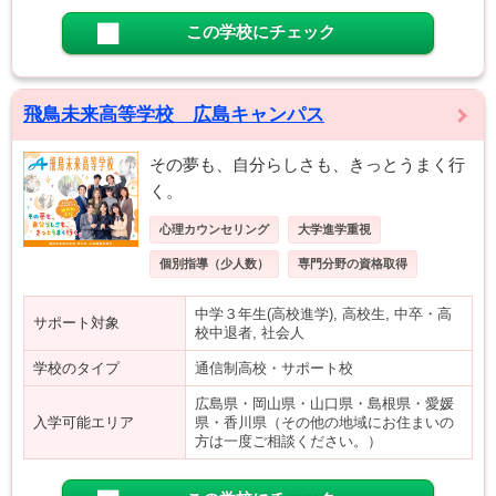
この学校にチェック
飛鳥未来高等学校 広島キャンパス
その夢も、自分らしさも、きっとうまく行
く。
心理カウンセリング
大学進学重視
個別指導（少人数）
専門分野の資格取得
中学３年生(高校進学), 高校生, 中卒・高
サポート対象
校中退者, 社会人
学校のタイプ
通信制高校・サポート校
広島県・岡山県・山口県・島根県・愛媛
入学可能エリア
県・香川県（その他の地域にお住まいの
方は一度ご相談ください。）