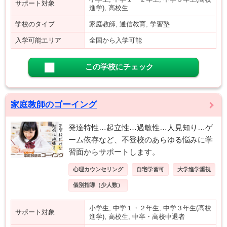
サポート対象
進学), 高校生
学校のタイプ
家庭教師, 通信教育, 学習塾
入学可能エリア
全国から入学可能
この学校にチェック
家庭教師のゴーイング
発達特性…起立性…過敏性…人見知り…ゲ
ーム依存など、不登校のあらゆる悩みに学
習面からサポートします。
心理カウンセリング
自宅学習可
大学進学重視
個別指導（少人数）
小学生, 中学１・２年生, 中学３年生(高校
サポート対象
進学), 高校生, 中卒・高校中退者