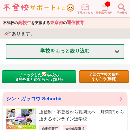
0
不登校を知る
資料請求(無料)
学校検索
高校生
東京都
通信教育
不登校の
を支援する
の
3
件あります。
学校をもっと絞り込む
全部の学校の資料
チェックした
学校の
をもらう(無料)
資料をまとめてもらう(無料)
シン・ガッコウ Schorbit
通信制・不登校から難関大へ 月額0円から
通えるオンライン進学校
自宅学習可
大学進学重視