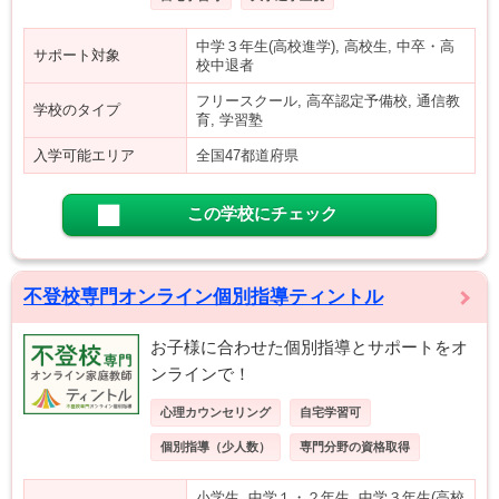
中学３年生(高校進学), 高校生, 中卒・高
サポート対象
校中退者
フリースクール, 高卒認定予備校, 通信教
学校のタイプ
育, 学習塾
入学可能エリア
全国47都道府県
この学校にチェック
不登校専門オンライン個別指導ティントル
お子様に合わせた個別指導とサポートをオ
ンラインで！
心理カウンセリング
自宅学習可
個別指導（少人数）
専門分野の資格取得
小学生, 中学１・２年生, 中学３年生(高校