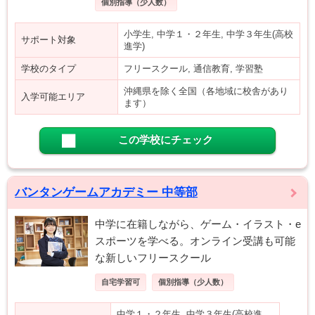
個別指導（少人数）
小学生, 中学１・２年生, 中学３年生(高校
サポート対象
進学)
学校のタイプ
フリースクール, 通信教育, 学習塾
沖縄県を除く全国（各地域に校舎があり
入学可能エリア
ます）
この学校にチェック
バンタンゲームアカデミー 中等部
中学に在籍しながら、ゲーム・イラスト・e
スポーツを学べる。オンライン受講も可能
な新しいフリースクール
自宅学習可
個別指導（少人数）
中学１・２年生, 中学３年生(高校進