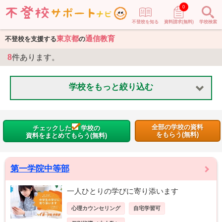
0
不登校を知る
資料請求(無料)
学校検索
東京都
通信教育
不登校を支援する
の
8
件あります。
学校をもっと絞り込む
全部の学校の資料
チェックした
学校の
をもらう(無料)
資料をまとめてもらう(無料)
第一学院中等部
一人ひとりの学びに寄り添います
心理カウンセリング
自宅学習可