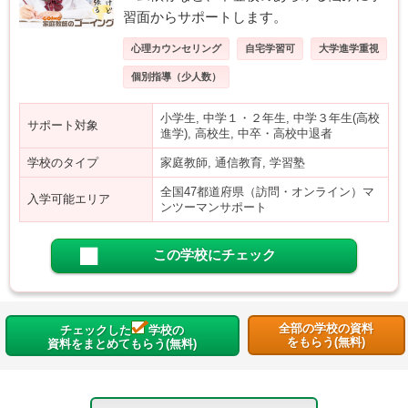
習面からサポートします。
心理カウンセリング
自宅学習可
大学進学重視
個別指導（少人数）
小学生, 中学１・２年生, 中学３年生(高校
サポート対象
進学), 高校生, 中卒・高校中退者
学校のタイプ
家庭教師, 通信教育, 学習塾
全国47都道府県（訪問・オンライン）マ
入学可能エリア
ンツーマンサポート
この学校にチェック
全部の学校の資料
チェックした
学校の
をもらう(無料)
資料をまとめてもらう(無料)