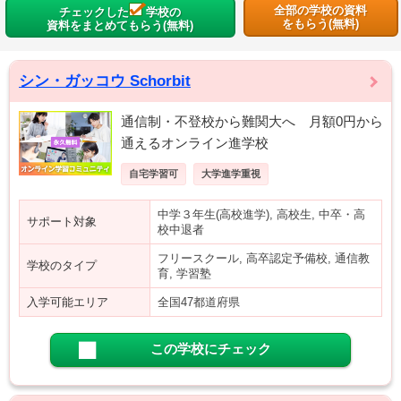
全部の学校の資料
チェックした
学校の
をもらう(無料)
資料をまとめてもらう(無料)
シン・ガッコウ Schorbit
通信制・不登校から難関大へ 月額0円から
通えるオンライン進学校
自宅学習可
大学進学重視
中学３年生(高校進学), 高校生, 中卒・高
サポート対象
校中退者
フリースクール, 高卒認定予備校, 通信教
学校のタイプ
育, 学習塾
入学可能エリア
全国47都道府県
この学校にチェック