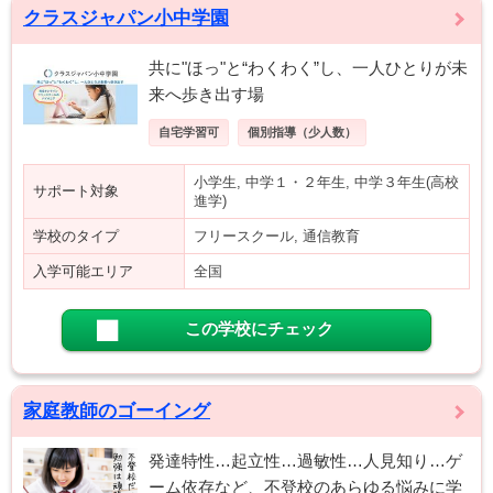
クラスジャパン小中学園
共に"ほっ"と“わくわく”し、一人ひとりが未
来へ歩き出す場
自宅学習可
個別指導（少人数）
小学生, 中学１・２年生, 中学３年生(高校
サポート対象
進学)
学校のタイプ
フリースクール, 通信教育
入学可能エリア
全国
この学校にチェック
家庭教師のゴーイング
発達特性…起立性…過敏性…人見知り…ゲ
ーム依存など、不登校のあらゆる悩みに学