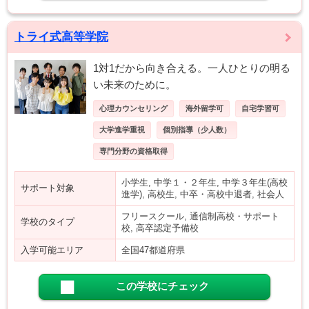
トライ式高等学院
1対1だから向き合える。一人ひとりの明る
い未来のために。
心理カウンセリング
海外留学可
自宅学習可
大学進学重視
個別指導（少人数）
専門分野の資格取得
小学生, 中学１・２年生, 中学３年生(高校
サポート対象
進学), 高校生, 中卒・高校中退者, 社会人
フリースクール, 通信制高校・サポート
学校のタイプ
校, 高卒認定予備校
入学可能エリア
全国47都道府県
この学校にチェック