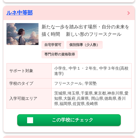
ルネ中等部
新たな一歩を踏み出す場所・自分の未来を
描く時間 新しい形のフリースクール
自宅学習可
個別指導（少人数）
専門分野の資格取得
小学生, 中学１・２年生, 中学３年生(高校
サポート対象
進学)
学校のタイプ
フリースクール, 学習塾
茨城県,埼玉県,千葉県,東京都,神奈川県,愛
入学可能エリア
知県,大阪府,兵庫県, 岡山県,徳島県,香川
県,福岡県,佐賀県,長崎県
この学校にチェック