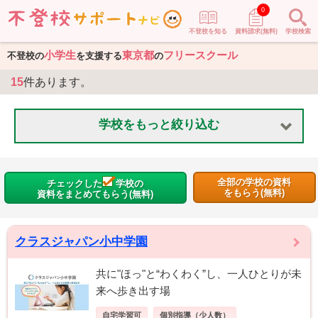
0
不登校を知る
資料請求(無料)
学校検索
小学生
東京都
フリースクール
不登校の
を支援する
の
15
件あります。
学校をもっと絞り込む
全部の学校の資料
チェックした
学校の
をもらう(無料)
資料をまとめてもらう(無料)
クラスジャパン小中学園
共に"ほっ"と“わくわく”し、一人ひとりが未
来へ歩き出す場
自宅学習可
個別指導（少人数）