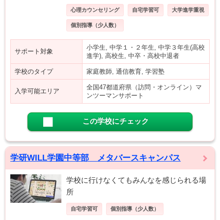
心理カウンセリング
自宅学習可
大学進学重視
個別指導（少人数）
小学生, 中学１・２年生, 中学３年生(高校
サポート対象
進学), 高校生, 中卒・高校中退者
学校のタイプ
家庭教師, 通信教育, 学習塾
全国47都道府県（訪問・オンライン）マ
入学可能エリア
ンツーマンサポート
この学校にチェック
学研WILL学園中等部 メタバースキャンパス
学校に行けなくてもみんなを感じられる場
所
自宅学習可
個別指導（少人数）