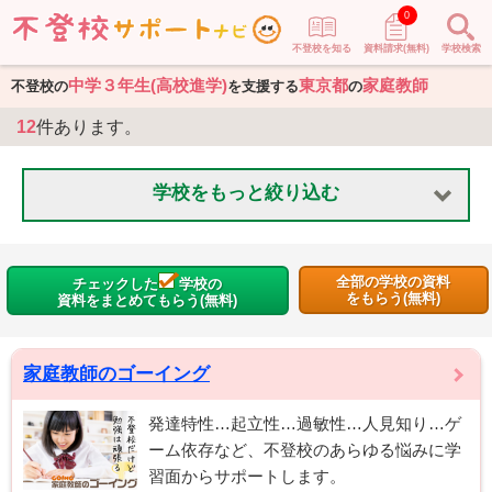
0
不登校を知る
資料請求(無料)
学校検索
中学３年生(高校進学)
東京都
家庭教師
不登校の
を支援する
の
12
件あります。
学校をもっと絞り込む
全部の学校の資料
チェックした
学校の
をもらう(無料)
資料をまとめてもらう(無料)
家庭教師のゴーイング
発達特性…起立性…過敏性…人見知り…ゲ
ーム依存など、不登校のあらゆる悩みに学
習面からサポートします。