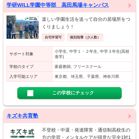
学研WILL学園中等部 高田馬場キャンパス
楽しい学園生活を送って自分の居場所をつ
くりましょう！
自宅学習可
個別指導（少人数）
小学生, 中学１・２年生, 中学３年生(高校
サポート対象
進学)
学校のタイプ
家庭教師, フリースクール
入学可能エリア
東京都、埼玉県、千葉県、神奈川県
この学校にチェック
キズキ共育塾
不登校・中退・発達障害・通信制高校生の
方の学習・メンタルケアが得意な完全1対1