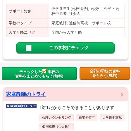
中学３年生(高校進学), 高校生, 中卒・高
サポート対象
校中退者, 社会人
学校のタイプ
家庭教師, 通信制高校・サポート校
入学可能エリア
全国から入学可能
この学校にチェック
全部の学校の資料
チェックした
学校の
をもらう(無料)
資料をまとめてもらう(無料)
家庭教師のトライ
1対1だからこそできることがあります
心理カウンセリング
自宅学習可
大学進学重視
個別指導（少人数）