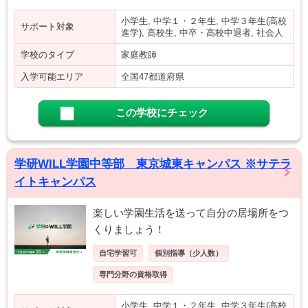
小学生, 中学１・２年生, 中学３年生(高校
サポート対象
進学), 高校生, 中卒・高校中退者, 社会人
学校のタイプ
家庭教師
入学可能エリア
全国47都道府県
この学校にチェック
学研WILL学園中等部 東京城東キャンパス ※サテラ
イトキャンパス
楽しい学園生活を送って自分の居場所をつ
くりましょう！
自宅学習可
個別指導（少人数）
専門分野の資格取得
小学生, 中学１・２年生, 中学３年生(高校