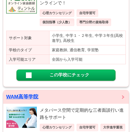
ンラインで！
心理カウンセリング
自宅学習可
個別指導（少人数）
専門分野の資格取得
小学生, 中学１・２年生, 中学３年生(高校
サポート対象
進学), 高校生
学校のタイプ
家庭教師, 通信教育, 学習塾
入学可能エリア
全国から入学可能
この学校にチェック
WAM高等学院
メタバース空間で定期的な三者面談行い進
路をサポート
心理カウンセリング
自宅学習可
大学進学重視