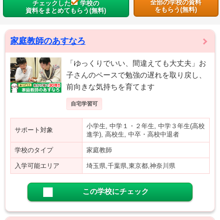
全部の学校の資料
チェックした
学校の
をもらう(無料)
資料をまとめてもらう(無料)
家庭教師のあすなろ
「ゆっくりでいい、間違えても大丈夫」お
子さんのペースで勉強の遅れを取り戻し、
前向きな気持ちを育てます
自宅学習可
小学生, 中学１・２年生, 中学３年生(高校
サポート対象
進学), 高校生, 中卒・高校中退者
学校のタイプ
家庭教師
入学可能エリア
埼玉県,千葉県,東京都,神奈川県
この学校にチェック