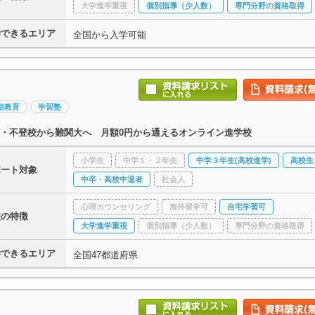
大学進学重視
個別指導（少人数）
専門分野の資格取得
学できるエリア
全国から入学可能
信教育
学習塾
・不登校から難関大へ 月額0円から通えるオンライン進学校
小学生
中学１・２年生
中学３年生(高校進学)
高校生
ポート対象
中卒・高校中退者
社会人
心理カウンセリング
海外留学可
自宅学習可
校の特徴
大学進学重視
個別指導（少人数）
専門分野の資格取得
学できるエリア
全国47都道府県