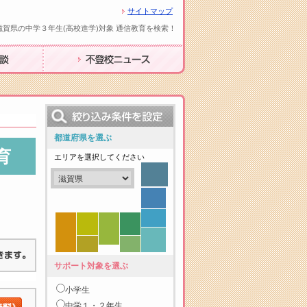
サイトマップ
滋賀県の中学３年生(高校進学)対象 通信教育を検索！
不登校ニュース
都道府県を選ぶ
育
エリアを選択してください
サポート対象を選ぶ
小学生
中学１・２年生