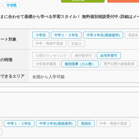
学習塾
まに合わせて基礎から学べる学習スタイル！ 無料個別相談受付中♪詳細はメ
小学生
中学１・２年生
中学３年生(高校進学)
高校生
ポート対象
中卒・高校中退者
社会人
心理カウンセリング
海外留学可
自宅学習可
校の特徴
大学進学重視
個別指導（少人数）
専門分野の資格取得
学できるエリア
全国から入学可能
中学１・２年生
中学３年生(高校進学)
高校生
中卒・高校中退者