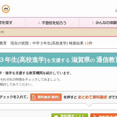
す
不登校を知ろう
みんなの体験談
学)
教育 現在の状態：中学３年生(高校進学) 検索結果
11
件
３年生(高校進学)
滋賀県
通信教
を支援する
の
学・進学を支援する教育機関を紹介しています。
それぞれの特徴をチェックしてみましょう。
検討してみてください。