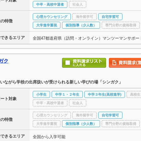
ポート対象
中卒・高校中退者
社会人
心理カウンセリング
海外留学可
自宅学習可
校の特徴
大学進学重視
個別指導（少人数）
専門分野の資格取得
学できるエリア
全国47都道府県（訪問・オンライン）マンツーマンサポー
ガク
いながら学校の出席扱いが受けられる新しい学びの場「シンガク」
小学生
中学１・２年生
中学３年生(高校進学)
高校生
ポート対象
中卒・高校中退者
社会人
心理カウンセリング
海外留学可
自宅学習可
校の特徴
大学進学重視
個別指導（少人数）
専門分野の資格取得
学できるエリア
全国から入学可能