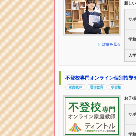
新しい
サ
学
詳細を見る
入
不登校専門オンライン個別指導
家庭教師
通信教育
学習塾
お子様
サ
学