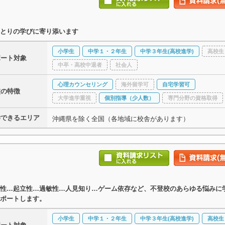
とりの学びに寄り添います
小学生
中学１・２年生
中学３年生(高校進学)
高校生
ポート対象
中卒・高校中退者
社会人
心理カウンセリング
海外留学可
自宅学習可
校の特徴
大学進学重視
個別指導（少人数）
専門分野の資格取得
学できるエリア
沖縄県を除く全国（各地域に校舎があります）
性…起立性…過敏性…人見知り…ゲーム依存など、不登校のあらゆる悩みに
ポートします。
小学生
中学１・２年生
中学３年生(高校進学)
高校生