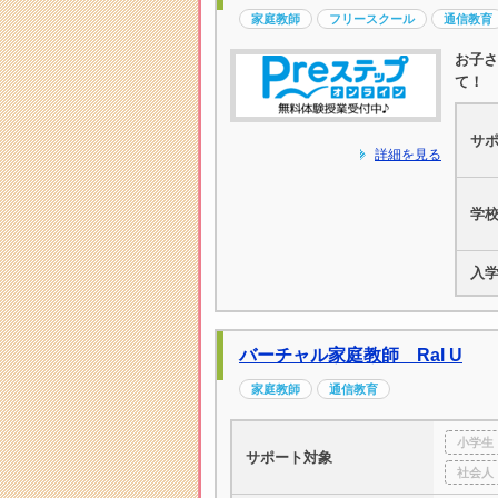
家庭教師
フリースクール
通信教育
お子さ
て！
サ
詳細を見る
学
入
バーチャル家庭教師 Ral U
家庭教師
通信教育
小学生
サポート対象
社会人