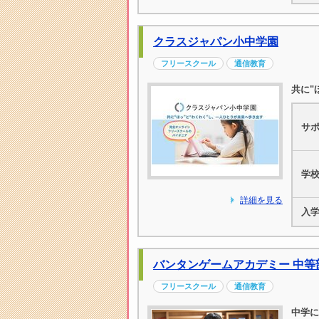
クラスジャパン小中学園
フリースクール
通信教育
共に"
サ
学
詳細を見る
入
バンタンゲームアカデミー 中等
フリースクール
通信教育
中学に