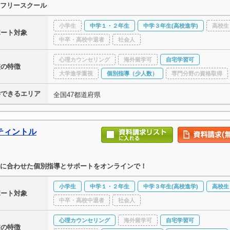
フリースクール
小学生
中学１・２年生
中学３年生(高校進学)
高校生
ポート対象
中卒・高校中退者
社会人
心理カウンセリング
海外留学可
自宅学習可
校の特徴
大学進学重視
個別指導（少人数）
専門分野の資格取得
学できるエリア
全国47都道府県
ティントル
に合わせた個別指導とサポートをオンラインで！
小学生
中学１・２年生
中学３年生(高校進学)
高校生
ポート対象
中卒・高校中退者
社会人
心理カウンセリング
海外留学可
自宅学習可
校の特徴