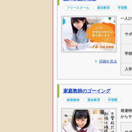
フリースクール
通信教育
学習塾
一人ひ
サ
学
詳細を見る
入
家庭教師のゴーイング
家庭教師
通信教育
学習塾
発達特
からサ