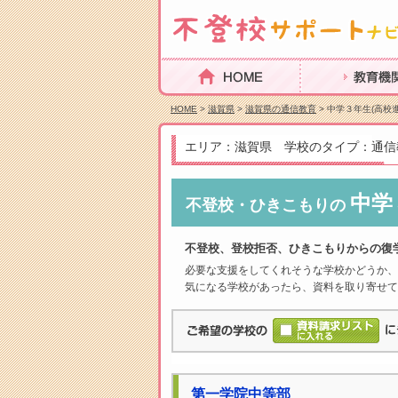
HOME
教育機関を探
HOME
>
滋賀県
>
滋賀県の通信教育
> 中学３年生(高校進
エリア：滋賀県 学校のタイプ：通信
中学
不登校・ひきこもりの
不登校、登校拒否、ひきこもりからの復
必要な支援をしてくれそうな学校かどうか、
気になる学校があったら、資料を取り寄せて
第一学院中等部