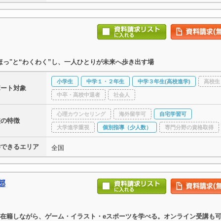
ほっ"と“わくわく”し、一人ひとりが未来へ歩き出す場
小学生
中学１・２年生
中学３年生(高校進学)
高校生
ポート対象
中卒・高校中退者
社会人
心理カウンセリング
海外留学可
自宅学習可
校の特徴
大学進学重視
個別指導（少人数）
専門分野の資格取得
学できるエリア
全国
部
在籍しながら、ゲーム・イラスト・eスポーツを学べる。オンライン受講も