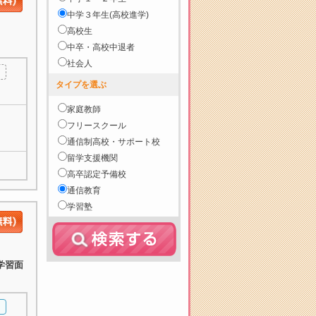
中学３年生(高校進学)
高校生
中卒・高校中退者
社会人
タイプを選ぶ
家庭教師
フリースクール
通信制高校・サポート校
留学支援機関
高卒認定予備校
通信教育
学習塾
学習面