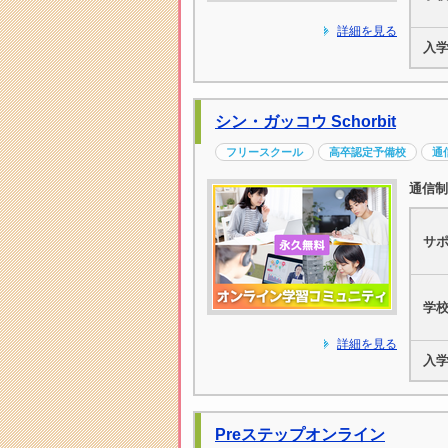
詳細を見る
入
シン・ガッコウ Schorbit
フリースクール
高卒認定予備校
通
通信制
サ
学
詳細を見る
入
Preステップオンライン