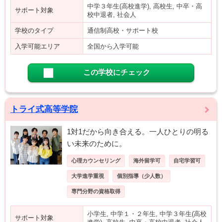
中学３年生(高校進学), 高校生, 中卒・高
サポート対象
校中退者, 社会人
学校のタイプ
通信制高校・サポート校
入学可能エリア
全国から入学可能
この学校にチェック
トライ式高等学院
1対1だから向き合える。一人ひとりの明る
い未来のために。
心理カウンセリング
海外留学可
自宅学習可
大学進学重視
個別指導（少人数）
専門分野の資格取得
小学生, 中学１・２年生, 中学３年生(高校
サポート対象