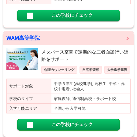
この学校にチェック
WAM高等学院
メタバース空間で定期的な三者面談行い進
路をサポート
心理カウンセリング
自宅学習可
大学進学重視
中学３年生(高校進学), 高校生, 中卒・高
サポート対象
校中退者, 社会人
学校のタイプ
家庭教師, 通信制高校・サポート校
入学可能エリア
全国から入学可能
この学校にチェック