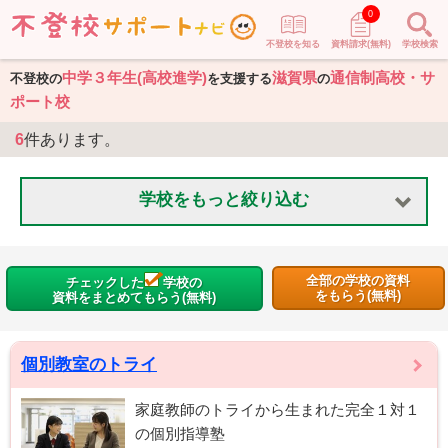
0
不登校を知る
資料請求(無料)
学校検索
中学３年生(高校進学)
滋賀県
通信制高校・サ
不登校の
を支援する
の
ポート校
6
件あります。
学校をもっと絞り込む
全部の学校の資料
チェックした
学校の
をもらう(無料)
資料をまとめてもらう(無料)
個別教室のトライ
家庭教師のトライから生まれた完全１対１
の個別指導塾