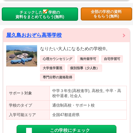
全部の学校の資料
チェックした
学校の
をもらう(無料)
資料をまとめてもらう(無料)
屋久島おおぞら高等学校
なりたい大人になるための学校®。
心理カウンセリング
海外留学可
自宅学習可
大学進学重視
個別指導（少人数）
専門分野の資格取得
中学３年生(高校進学), 高校生, 中卒・高
サポート対象
校中退者, 社会人
学校のタイプ
通信制高校・サポート校
入学可能エリア
全国47都道府県
この学校にチェック