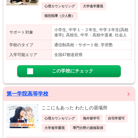
心理カウンセリング
大学進学重視
個別指導（少人数）
小学生, 中学１・２年生, 中学３年生(高校
サポート対象
進学), 高校生, 中卒・高校中退者, 社会人
学校のタイプ
通信制高校・サポート校, 学習塾
入学可能エリア
全国47都道府県
この学校にチェック
第一学院高等学校
ここにもあった わたしの居場所
心理カウンセリング
海外留学可
自宅学習可
大学進学重視
専門分野の資格取得