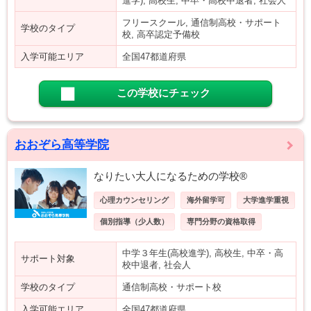
進学), 高校生, 中卒・高校中退者, 社会人
フリースクール, 通信制高校・サポート
学校のタイプ
校, 高卒認定予備校
入学可能エリア
全国47都道府県
この学校にチェック
おおぞら高等学院
なりたい大人になるための学校®
心理カウンセリング
海外留学可
大学進学重視
個別指導（少人数）
専門分野の資格取得
中学３年生(高校進学), 高校生, 中卒・高
サポート対象
校中退者, 社会人
学校のタイプ
通信制高校・サポート校
入学可能エリア
全国47都道府県