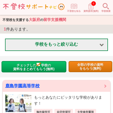
0
不登校を知る
資料請求(無料)
学校検索
大阪府
留学支援機関
不登校を支援する
の
1
件あります。
学校をもっと絞り込む
全部の学校の資料
チェックした
学校の
をもらう(無料)
資料をまとめてもらう(無料)
鹿島学園高等学校
もっとあなたにピッタリな学校がありま
す！
海外留学可
自宅学習可
大学進学重視