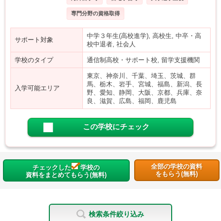
専門分野の資格取得
中学３年生(高校進学), 高校生, 中卒・高
サポート対象
校中退者, 社会人
学校のタイプ
通信制高校・サポート校, 留学支援機関
東京、神奈川、千葉、埼玉、茨城、群
馬、栃木、岩手、宮城、福島、新潟、長
入学可能エリア
野、愛知、静岡、大阪、京都、兵庫、奈
良、滋賀、広島、福岡、鹿児島
この学校にチェック
全部の学校の資料
チェックした
学校の
をもらう(無料)
資料をまとめてもらう(無料)
検索条件絞り込み