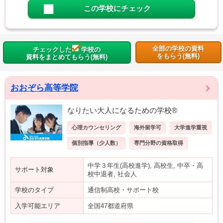
この学校にチェック
全部の学校の資料
チェックした
学校の
をもらう(無料)
資料をまとめてもらう(無料)
おおぞら高等学院
なりたい大人になるための学校®
心理カウンセリング
海外留学可
大学進学重視
個別指導（少人数）
専門分野の資格取得
中学３年生(高校進学), 高校生, 中卒・高
サポート対象
校中退者, 社会人
学校のタイプ
通信制高校・サポート校
入学可能エリア
全国47都道府県