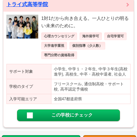
トライ式高等学院
1対1だから向き合える。一人ひとりの明る
い未来のために。
心理カウンセリング
海外留学可
自宅学習可
大学進学重視
個別指導（少人数）
専門分野の資格取得
小学生, 中学１・２年生, 中学３年生(高校
サポート対象
進学), 高校生, 中卒・高校中退者, 社会人
フリースクール, 通信制高校・サポート
学校のタイプ
校, 高卒認定予備校
入学可能エリア
全国47都道府県
この学校にチェック