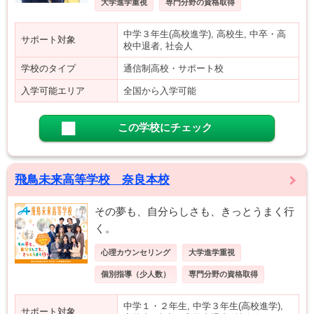
大学進学重視
専門分野の資格取得
中学３年生(高校進学), 高校生, 中卒・高
サポート対象
校中退者, 社会人
学校のタイプ
通信制高校・サポート校
入学可能エリア
全国から入学可能
この学校にチェック
飛鳥未来高等学校 奈良本校
その夢も、自分らしさも、きっとうまく行
く。
心理カウンセリング
大学進学重視
個別指導（少人数）
専門分野の資格取得
中学１・２年生, 中学３年生(高校進学),
サポート対象