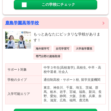
この学校にチェック
鹿島学園高等学校
もっとあなたにピッタリな学校がありま
す！
海外留学可
自宅学習可
大学進学重視
専門分野の資格取得
中学３年生(高校進学), 高校生, 中卒・高
サポート対象
校中退者, 社会人
学校のタイプ
通信制高校・サポート校, 留学支援機関
東京、神奈川、千葉、埼玉、茨城、群
馬、栃木、岩手、宮城、福島、新潟、長
入学可能エリア
野、愛知、静岡、大阪、京都、兵庫、奈
良、滋賀、広島、福岡、鹿児島