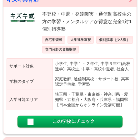
不登校・中退・発達障害・通信制高校生の
方の学習・メンタルケアが得意な完全1対1
個別指導塾
自宅学習可
大学進学重視
個別指導（少人数）
専門分野の資格取得
小学生, 中学１・２年生, 中学３年生(高校
サポート対象
進学), 高校生, 中卒・高校中退者, 社会人
家庭教師, 通信制高校・サポート校, 高卒
学校のタイプ
認定予備校, 学習塾
埼玉県・千葉県・東京都・神奈川県・愛
入学可能エリア
知県・京都府・大阪府・兵庫県・福岡県
【日本全国からオンライン受講可能】
この学校にチェック