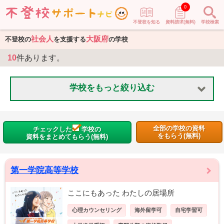
0
不登校を知る
資料請求(無料)
学校検索
社会人
大阪府
不登校の
を支援する
の学校
10
件あります。
学校をもっと絞り込む
全部の学校の資料
チェックした
学校の
をもらう(無料)
資料をまとめてもらう(無料)
第一学院高等学校
ここにもあった わたしの居場所
心理カウンセリング
海外留学可
自宅学習可