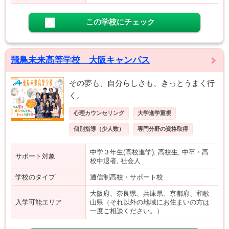
この学校にチェック
飛鳥未来高等学校 大阪キャンパス
その夢も、自分らしさも、きっとうまく行
く。
心理カウンセリング
大学進学重視
個別指導（少人数）
専門分野の資格取得
中学３年生(高校進学), 高校生, 中卒・高
サポート対象
校中退者, 社会人
学校のタイプ
通信制高校・サポート校
大阪府、奈良県、兵庫県、京都府、和歌
入学可能エリア
山県（それ以外の地域にお住まいの方は
一度ご相談ください。）