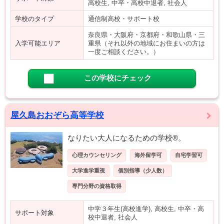
高校生, 中卒・高校中退者, 社会人
学校のタイプ
通信制高校・サポート校
奈良県・大阪府・京都府・和歌山県・三
入学可能エリア
重県（それ以外の地域にお住まいの方は
一度ご相談ください。）
この学校にチェック
屋久島おおぞら高等学校
なりたい大人になるための学校®。
心理カウンセリング
海外留学可
自宅学習可
大学進学重視
個別指導（少人数）
専門分野の資格取得
中学３年生(高校進学), 高校生, 中卒・高
サポート対象
校中退者, 社会人