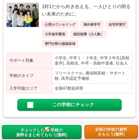
1対1だから向き合える。一人ひとりの明る
い未来のために。
心理カウンセリング
海外留学可
自宅学習可
大学進学重視
個別指導（少人数）
専門分野の資格取得
小学生, 中学１・２年生, 中学３年生(高校
サポート対象
進学), 高校生, 中卒・高校中退者, 社会人
フリースクール, 通信制高校・サポート
学校のタイプ
校, 高卒認定予備校
入学可能エリア
全国47都道府県
この学校にチェック
全部の学校の資料
チェックした
学校の
をもらう(無料)
資料をまとめてもらう(無料)