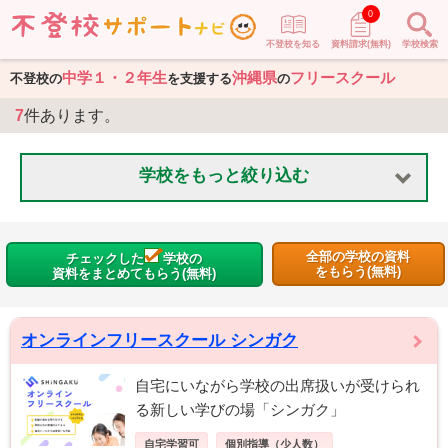
0
不登校を知る
資料請求(無料)
学校検索
中学１・２年生
沖縄県
フリースクール
不登校の
を支援する
の
7
件あります。
学校をもっと絞り込む
全部の学校の資料
チェックした
学校の
をもらう(無料)
資料をまとめてもらう(無料)
オンラインフリースクール シンガク
自宅にいながら学校の出席扱いが受けられ
る新しい学びの場「シンガク」
自宅学習可
個別指導（少人数）