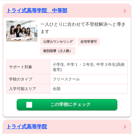
トライ式高等学院 中等部
一人ひとりに合わせて不登校解決へと導き
ます
心理カウンセリング
自宅学習可
個別指導（少人数）
小学生, 中学１・２年生, 中学３年生(高校
サポート対象
進学)
学校のタイプ
フリースクール
入学可能エリア
全国
この学校にチェック
トライ式高等学院