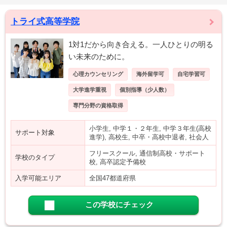
トライ式高等学院
1対1だから向き合える。一人ひとりの明る
い未来のために。
心理カウンセリング
海外留学可
自宅学習可
大学進学重視
個別指導（少人数）
専門分野の資格取得
小学生, 中学１・２年生, 中学３年生(高校
サポート対象
進学), 高校生, 中卒・高校中退者, 社会人
フリースクール, 通信制高校・サポート
学校のタイプ
校, 高卒認定予備校
入学可能エリア
全国47都道府県
この学校にチェック