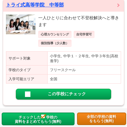
トライ式高等学院 中等部
一人ひとりに合わせて不登校解決へと導き
ます
心理カウンセリング
自宅学習可
個別指導（少人数）
小学生, 中学１・２年生, 中学３年生(高校
サポート対象
進学)
学校のタイプ
フリースクール
入学可能エリア
全国
この学校にチェック
全部の学校の資料
チェックした
学校の
をもらう(無料)
資料をまとめてもらう(無料)