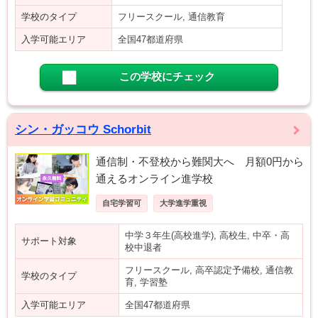
学校のタイプ
フリースクール, 通信教育
入学可能エリア
全国47都道府県
この学校にチェック
シン・ガッコウ Schorbit
通信制・不登校から難関大へ 月額0円から
通えるオンライン進学校
自宅学習可
大学進学重視
中学３年生(高校進学), 高校生, 中卒・高
サポート対象
校中退者
フリースクール, 高卒認定予備校, 通信教
学校のタイプ
育, 学習塾
入学可能エリア
全国47都道府県