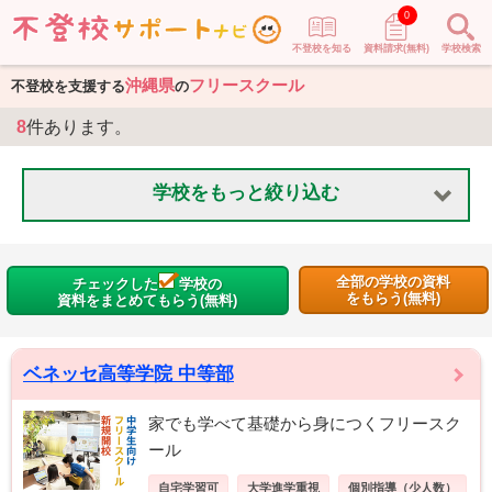
0
不登校を知る
資料請求(無料)
学校検索
沖縄県
フリースクール
不登校を支援する
の
8
件あります。
学校をもっと絞り込む
全部の学校の資料
チェックした
学校の
をもらう(無料)
資料をまとめてもらう(無料)
ベネッセ高等学院 中等部
家でも学べて基礎から身につくフリースク
ール
自宅学習可
大学進学重視
個別指導（少人数）