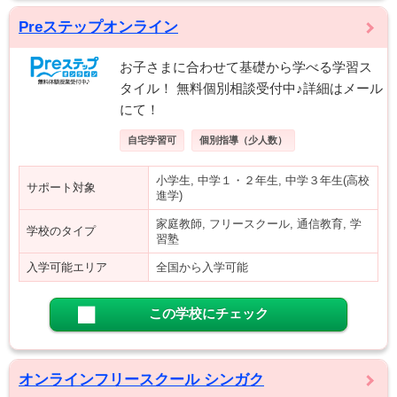
Preステップオンライン
お子さまに合わせて基礎から学べる学習ス
タイル！ 無料個別相談受付中♪詳細はメール
にて！
自宅学習可
個別指導（少人数）
小学生, 中学１・２年生, 中学３年生(高校
サポート対象
進学)
家庭教師, フリースクール, 通信教育, 学
学校のタイプ
習塾
入学可能エリア
全国から入学可能
この学校にチェック
オンラインフリースクール シンガク