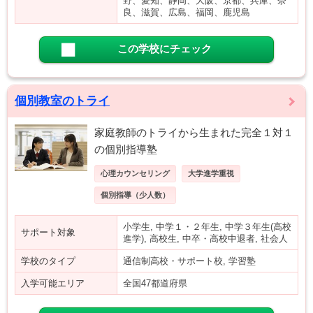
野、愛知、静岡、大阪、京都、兵庫、奈
良、滋賀、広島、福岡、鹿児島
この学校にチェック
個別教室のトライ
家庭教師のトライから生まれた完全１対１
の個別指導塾
心理カウンセリング
大学進学重視
個別指導（少人数）
小学生, 中学１・２年生, 中学３年生(高校
サポート対象
進学), 高校生, 中卒・高校中退者, 社会人
学校のタイプ
通信制高校・サポート校, 学習塾
入学可能エリア
全国47都道府県