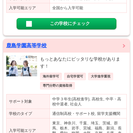
入学可能エリア
全国から入学可能
この学校にチェック
鹿島学園高等学校
もっとあなたにピッタリな学校がありま
す！
海外留学可
自宅学習可
大学進学重視
専門分野の資格取得
中学３年生(高校進学), 高校生, 中卒・高
サポート対象
校中退者, 社会人
学校のタイプ
通信制高校・サポート校, 留学支援機関
東京、神奈川、千葉、埼玉、茨城、群
馬、栃木、岩手、宮城、福島、新潟、長
入学可能エリア