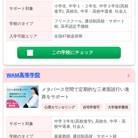
小学生, 中学１・２年生, 中学３年生(高校
サポート対象
進学), 高校生, 中卒・高校中退者, 社会人
フリースクール, 通信制高校・サポート
学校のタイプ
校, 高卒認定予備校
入学可能エリア
全国47都道府県
この学校にチェック
WAM高等学院
メタバース空間で定期的な三者面談行い進
路をサポート
心理カウンセリング
自宅学習可
大学進学重視
中学３年生(高校進学), 高校生, 中卒・高
サポート対象
校中退者, 社会人
学校のタイプ
家庭教師, 通信制高校・サポート校