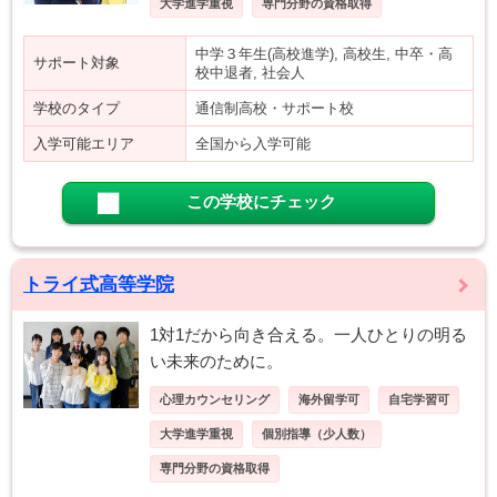
大学進学重視
専門分野の資格取得
中学３年生(高校進学), 高校生, 中卒・高
サポート対象
校中退者, 社会人
学校のタイプ
通信制高校・サポート校
入学可能エリア
全国から入学可能
この学校にチェック
トライ式高等学院
1対1だから向き合える。一人ひとりの明る
い未来のために。
心理カウンセリング
海外留学可
自宅学習可
大学進学重視
個別指導（少人数）
専門分野の資格取得