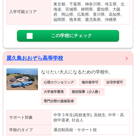
東京都、千葉県、神奈川県、埼玉県、北
海道、宮城県、静岡県、愛知県、大阪
入学可能エリア
府、岡山県、広島県、香川県、高知県、
福岡県、熊本県、鹿児島県、沖縄県
この学校にチェック
屋久島おおぞら高等学校
なりたい大人になるための学校®。
心理カウンセリング
海外留学可
自宅学習可
大学進学重視
個別指導（少人数）
専門分野の資格取得
中学３年生(高校進学), 高校生, 中卒・高
サポート対象
校中退者, 社会人
学校のタイプ
通信制高校・サポート校