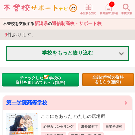
0
不登校を知る
資料請求(無料)
学校検索
新潟県
通信制高校・サポート校
不登校を支援する
の
9
件あります。
学校をもっと絞り込む
全部の学校の資料
チェックした
学校の
をもらう(無料)
資料をまとめてもらう(無料)
第一学院高等学校
ここにもあった わたしの居場所
心理カウンセリング
海外留学可
自宅学習可