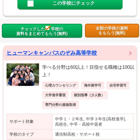
この学校にチェック
全部の学校の資料
チェックした
学校の
をもらう(無料)
資料をまとめてもらう(無料)
ヒューマンキャンパスのぞみ高等学校
学べる分野は60以上！目指せる職種は100以
上！
心理カウンセリング
海外留学可
自宅学習可
大学進学重視
個別指導（少人数）
専門分野の資格取得
中学１・２年生, 中学３年生(高校進学),
サポート対象
高校生, 中卒・高校中退者
学校のタイプ
通信制高校・サポート校