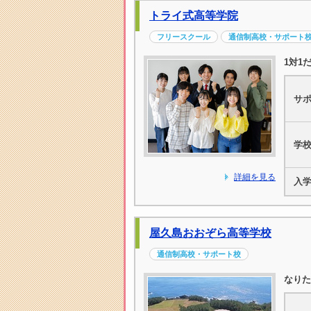
トライ式高等学院
フリースクール
通信制高校・サポート
1対1
サ
学
詳細を見る
入
屋久島おおぞら高等学校
通信制高校・サポート校
なりた