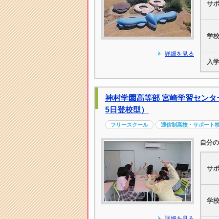
サ
学
詳細を見る
入
神村学園高等部 宮崎学習センタ
5日登校型）
フリースクール
通信制高校・サポート
自分の
サ
学
詳細を見る