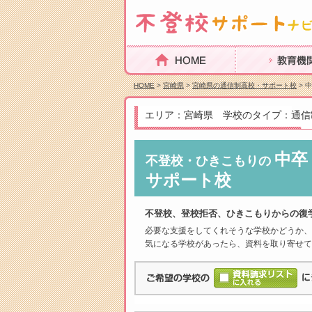
HOME
教育機関を探
HOME
>
宮崎県
>
宮崎県の通信制高校・サポート校
> 
エリア：宮崎県 学校のタイプ：通信
中卒
不登校・ひきこもりの
サポート校
不登校、登校拒否、ひきこもりからの復
必要な支援をしてくれそうな学校かどうか、
気になる学校があったら、資料を取り寄せて