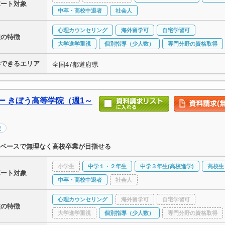
ポート対象
中卒・高校中退者
社会人
心理カウンセリング
海外留学可
自宅学習可
校の特徴
大学進学重視
個別指導（少人数）
専門分野の資格取得
学できるエリア
全国47都道府県
ー きぼう高等学院（週1～
校
ペースで無理なく高校卒業が目指せる
小学生
中学１・２年生
中学３年生(高校進学)
高校生
ポート対象
中卒・高校中退者
社会人
心理カウンセリング
海外留学可
自宅学習可
校の特徴
大学進学重視
個別指導（少人数）
専門分野の資格取得