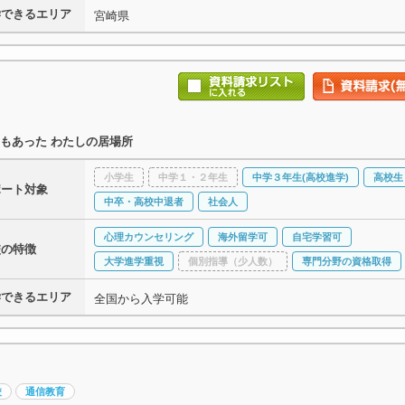
学できるエリア
宮崎県
もあった わたしの居場所
小学生
中学１・２年生
中学３年生(高校進学)
高校生
ポート対象
中卒・高校中退者
社会人
心理カウンセリング
海外留学可
自宅学習可
校の特徴
大学進学重視
個別指導（少人数）
専門分野の資格取得
学できるエリア
全国から入学可能
校
通信教育