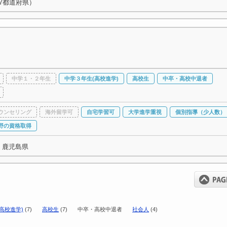
7都道府県）
中学１・２年生
中学３年生(高校進学)
高校生
中卒・高校中退者
ウンセリング
海外留学可
自宅学習可
大学進学重視
個別指導（少人数）
野の資格取得
・鹿児島県
高校進学)
(7)
高校生
(7)
中卒・高校中退者
社会人
(4)