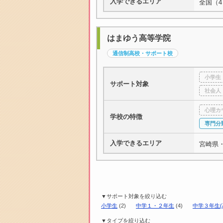
入学できるエリア
全国（4
はまゆう高等学院
通信制高校・サポート校
小学生
サポート対象
社会人
心理カ
学校の特徴
専門分
入学できるエリア
宮崎県
▼サポート対象を絞り込む
小学生
(2)
中学１・２年生
(4)
中学３年生(
▼タイプを絞り込む