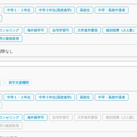
中学１・２年生
中学３年生(高校進学)
高校生
中卒・高校中退者
ウンセリング
海外留学可
自宅学習可
大学進学重視
個別指導（少人数）
野の資格取得
制限なし
校
留学支援機関
中学１・２年生
中学３年生(高校進学)
高校生
中卒・高校中退者
ウンセリング
海外留学可
自宅学習可
大学進学重視
個別指導（少人数）
野の資格取得