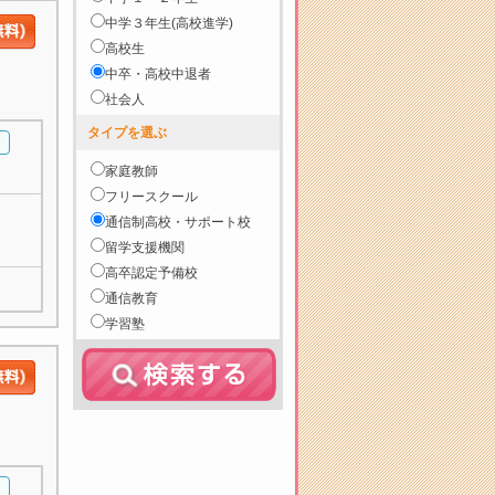
中学３年生(高校進学)
高校生
中卒・高校中退者
社会人
タイプを選ぶ
家庭教師
フリースクール
通信制高校・サポート校
留学支援機関
高卒認定予備校
通信教育
学習塾