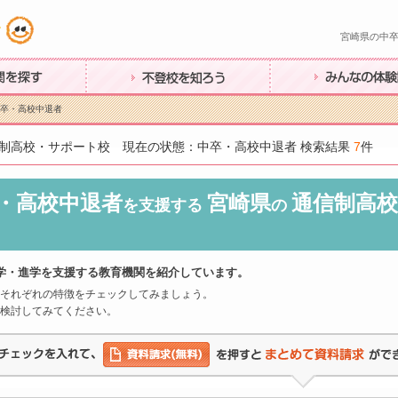
宮崎県の中卒
す
不登校を知ろう
みんなの体験談
中卒・高校中退者
制高校・サポート校 現在の状態：中卒・高校中退者 検索結果
7
件
・高校中退者
宮崎県
通信制高校
を支援する
の
学・進学を支援する教育機関を紹介しています。
それぞれの特徴をチェックしてみましょう。
検討してみてください。