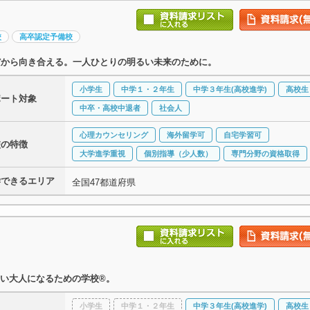
校
高卒認定予備校
だから向き合える。一人ひとりの明るい未来のために。
小学生
中学１・２年生
中学３年生(高校進学)
高校生
ポート対象
中卒・高校中退者
社会人
心理カウンセリング
海外留学可
自宅学習可
校の特徴
大学進学重視
個別指導（少人数）
専門分野の資格取得
学できるエリア
全国47都道府県
い大人になるための学校®。
小学生
中学１・２年生
中学３年生(高校進学)
高校生