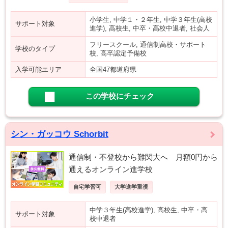
小学生, 中学１・２年生, 中学３年生(高校
サポート対象
進学), 高校生, 中卒・高校中退者, 社会人
フリースクール, 通信制高校・サポート
学校のタイプ
校, 高卒認定予備校
入学可能エリア
全国47都道府県
この学校にチェック
シン・ガッコウ Schorbit
通信制・不登校から難関大へ 月額0円から
通えるオンライン進学校
自宅学習可
大学進学重視
中学３年生(高校進学), 高校生, 中卒・高
サポート対象
校中退者