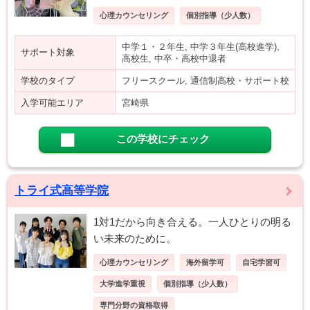
心理カウンセリング
個別指導（少人数）
中学１・２年生, 中学３年生(高校進学),
サポート対象
高校生, 中卒・高校中退者
学校のタイプ
フリースクール, 通信制高校・サポート校
入学可能エリア
宮崎県
この学校にチェック
トライ式高等学院
1対1だから向き合える。一人ひとりの明る
い未来のために。
心理カウンセリング
海外留学可
自宅学習可
大学進学重視
個別指導（少人数）
専門分野の資格取得