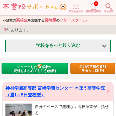
0
不登校を知る
資料請求(無料)
学校検索
高校生
宮崎県
フリースクール
不登校の
を支援する
の
3
件あります。
学校をもっと絞り込む
全部の学校の資料
チェックした
学校の
をもらう(無料)
資料をまとめてもらう(無料)
神村学園高等部 宮崎学習センター きぼう高等学院
（週1～5日登校型）
自分のペースで無理なく高校卒業が目指せ
る