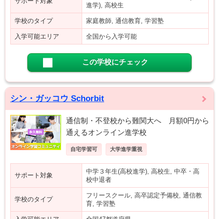
サポート対象
進学), 高校生
学校のタイプ
家庭教師, 通信教育, 学習塾
入学可能エリア
全国から入学可能
この学校にチェック
シン・ガッコウ Schorbit
通信制・不登校から難関大へ 月額0円から
通えるオンライン進学校
自宅学習可
大学進学重視
中学３年生(高校進学), 高校生, 中卒・高
サポート対象
校中退者
フリースクール, 高卒認定予備校, 通信教
学校のタイプ
育, 学習塾