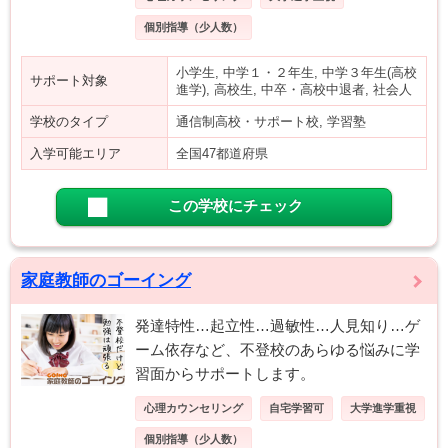
個別指導（少人数）
小学生, 中学１・２年生, 中学３年生(高校
サポート対象
進学), 高校生, 中卒・高校中退者, 社会人
学校のタイプ
通信制高校・サポート校, 学習塾
入学可能エリア
全国47都道府県
この学校にチェック
家庭教師のゴーイング
発達特性…起立性…過敏性…人見知り…ゲ
ーム依存など、不登校のあらゆる悩みに学
習面からサポートします。
心理カウンセリング
自宅学習可
大学進学重視
個別指導（少人数）