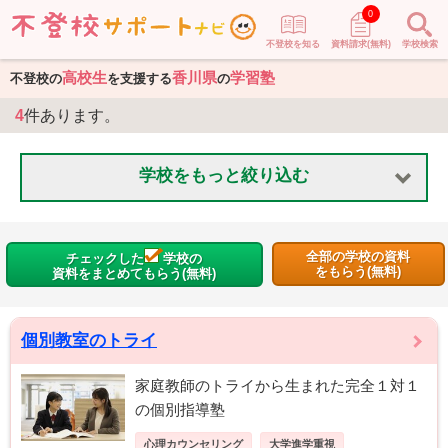
0
不登校を知る
資料請求(無料)
学校検索
高校生
香川県
学習塾
不登校の
を支援する
の
4
件あります。
学校をもっと絞り込む
全部の学校の資料
チェックした
学校の
をもらう(無料)
資料をまとめてもらう(無料)
個別教室のトライ
家庭教師のトライから生まれた完全１対１
の個別指導塾
心理カウンセリング
大学進学重視