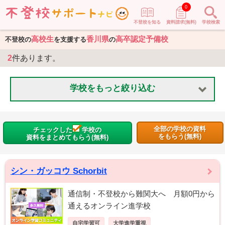
0
不登校を知る
資料請求(無料)
学校検索
高校生
香川県
高卒認定予備校
不登校の
を支援する
の
2
件あります。
学校をもっと絞り込む
全部の学校の資料
チェックした
学校の
をもらう(無料)
資料をまとめてもらう(無料)
シン・ガッコウ Schorbit
通信制・不登校から難関大へ 月額0円から
通えるオンライン進学校
自宅学習可
大学進学重視