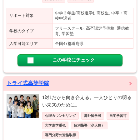
中学３年生(高校進学), 高校生, 中卒・高
サポート対象
校中退者
フリースクール, 高卒認定予備校, 通信教
学校のタイプ
育, 学習塾
入学可能エリア
全国47都道府県
この学校にチェック
トライ式高等学院
1対1だから向き合える。一人ひとりの明る
い未来のために。
心理カウンセリング
海外留学可
自宅学習可
大学進学重視
個別指導（少人数）
専門分野の資格取得