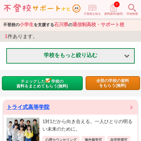
0
不登校を知る
資料請求(無料)
学校検索
小学生
石川県
通信制高校・サポート校
不登校の
を支援する
の
1
件あります。
学校をもっと絞り込む
全部の学校の資料
チェックした
学校の
をもらう(無料)
資料をまとめてもらう(無料)
トライ式高等学院
1対1だから向き合える。一人ひとりの明る
い未来のために。
心理カウンセリング
海外留学可
自宅学習可