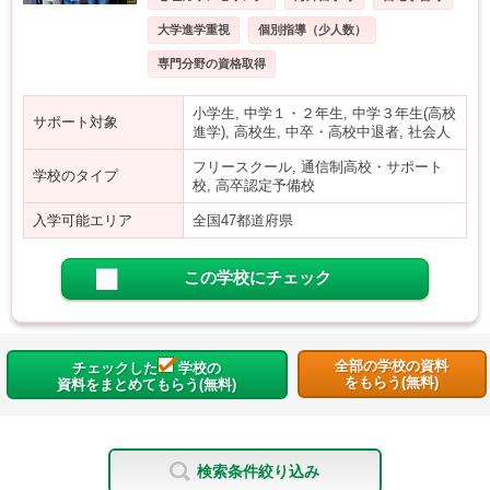
大学進学重視
個別指導（少人数）
専門分野の資格取得
小学生, 中学１・２年生, 中学３年生(高校
サポート対象
進学), 高校生, 中卒・高校中退者, 社会人
フリースクール, 通信制高校・サポート
学校のタイプ
校, 高卒認定予備校
入学可能エリア
全国47都道府県
この学校にチェック
全部の学校の資料
チェックした
学校の
をもらう(無料)
資料をまとめてもらう(無料)
検索条件絞り込み