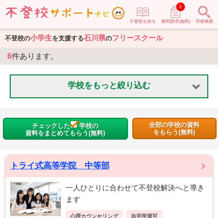
0
不登校を知る
資料請求(無料)
学校検索
小学生
石川県
フリースクール
不登校の
を支援する
の
6
件あります。
学校をもっと絞り込む
全部の学校の資料
チェックした
学校の
をもらう(無料)
資料をまとめてもらう(無料)
トライ式高等学院 中等部
一人ひとりに合わせて不登校解決へと導き
ます
心理カウンセリング
自宅学習可