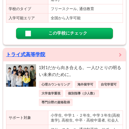
学校のタイプ
フリースクール, 通信教育
入学可能エリア
全国から入学可能
この学校にチェック
トライ式高等学院
1対1だから向き合える。一人ひとりの明る
い未来のために。
心理カウンセリング
海外留学可
自宅学習可
大学進学重視
個別指導（少人数）
専門分野の資格取得
小学生, 中学１・２年生, 中学３年生(高校
サポート対象
進学), 高校生, 中卒・高校中退者, 社会人