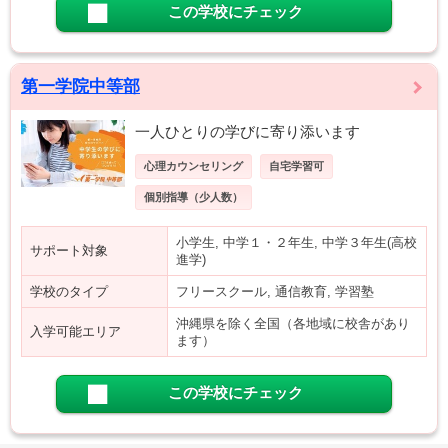
この学校にチェック
第一学院中等部
一人ひとりの学びに寄り添います
心理カウンセリング
自宅学習可
個別指導（少人数）
小学生, 中学１・２年生, 中学３年生(高校
サポート対象
進学)
学校のタイプ
フリースクール, 通信教育, 学習塾
沖縄県を除く全国（各地域に校舎があり
入学可能エリア
ます）
この学校にチェック