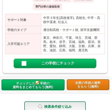
専門分野の資格取得
中学３年生(高校進学), 高校生, 中卒・高
サポート対象
校中退者, 社会人
学校のタイプ
通信制高校・サポート校, 留学支援機関
東京、神奈川、千葉、埼玉、茨城、群
馬、栃木、岩手、宮城、福島、新潟、長
入学可能エリア
野、愛知、静岡、大阪、京都、兵庫、奈
良、滋賀、広島、福岡、鹿児島
この学校にチェック
全部の学校の資料
チェックした
学校の
をもらう(無料)
資料をまとめてもらう(無料)
検索条件絞り込み