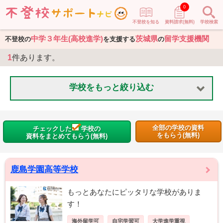
0
不登校を知る
資料請求(無料)
学校検索
中学３年生(高校進学)
茨城県
留学支援機関
不登校の
を支援する
の
1
件あります。
学校をもっと絞り込む
全部の学校の資料
チェックした
学校の
をもらう(無料)
資料をまとめてもらう(無料)
鹿島学園高等学校
もっとあなたにピッタリな学校がありま
す！
海外留学可
自宅学習可
大学進学重視