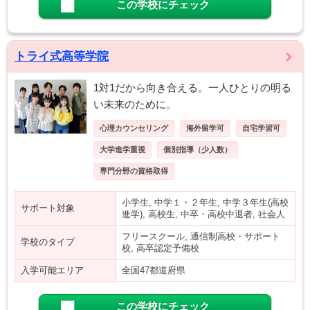
この学校にチェック
トライ式高等学院
1対1だから向き合える。一人ひとりの明る
い未来のために。
心理カウンセリング
海外留学可
自宅学習可
大学進学重視
個別指導（少人数）
専門分野の資格取得
小学生, 中学１・２年生, 中学３年生(高校
サポート対象
進学), 高校生, 中卒・高校中退者, 社会人
フリースクール, 通信制高校・サポート
学校のタイプ
校, 高卒認定予備校
入学可能エリア
全国47都道府県
この学校にチェック