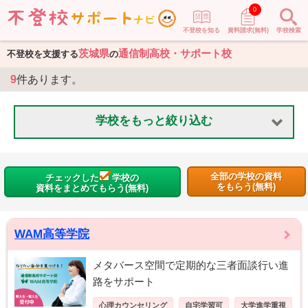
0
不登校を知る
資料請求(無料)
学校検索
茨城県
通信制高校・サポート校
不登校を支援する
の
9
件あります。
学校をもっと絞り込む
全部の学校の資料
チェックした
学校の
をもらう(無料)
資料をまとめてもらう(無料)
WAM高等学院
メタバース空間で定期的な三者面談行い進
路をサポート
心理カウンセリング
自宅学習可
大学進学重視