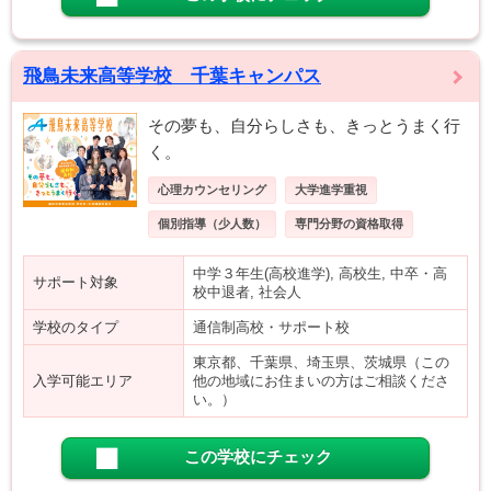
飛鳥未来高等学校 千葉キャンパス
その夢も、自分らしさも、きっとうまく行
く。
心理カウンセリング
大学進学重視
個別指導（少人数）
専門分野の資格取得
中学３年生(高校進学), 高校生, 中卒・高
サポート対象
校中退者, 社会人
学校のタイプ
通信制高校・サポート校
東京都、千葉県、埼玉県、茨城県（この
入学可能エリア
他の地域にお住まいの方はご相談くださ
い。）
この学校にチェック