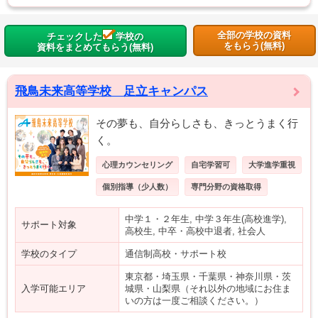
全部の学校の資料
チェックした
学校の
をもらう(無料)
資料をまとめてもらう(無料)
飛鳥未来高等学校 足立キャンパス
その夢も、自分らしさも、きっとうまく行
く。
心理カウンセリング
自宅学習可
大学進学重視
個別指導（少人数）
専門分野の資格取得
中学１・２年生, 中学３年生(高校進学),
サポート対象
高校生, 中卒・高校中退者, 社会人
学校のタイプ
通信制高校・サポート校
東京都・埼玉県・千葉県・神奈川県・茨
入学可能エリア
城県・山梨県（それ以外の地域にお住ま
いの方は一度ご相談ください。）