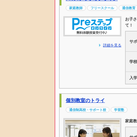
家庭教師
フリースクール
通信教育
お子さ
て！
サ
詳細を見る
学
入
個別教室のトライ
通信制高校・サポート校
学習塾
家庭教