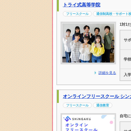
トライ式高等学院
フリースクール
通信制高校・サポート
1対1
サ
学
詳細を見る
入
オンラインフリースクール シン
フリースクール
通信教育
自宅に