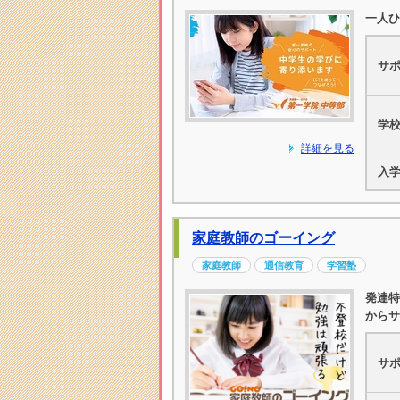
一人ひ
サ
学
詳細を見る
入
家庭教師のゴーイング
家庭教師
通信教育
学習塾
発達特
からサ
サ