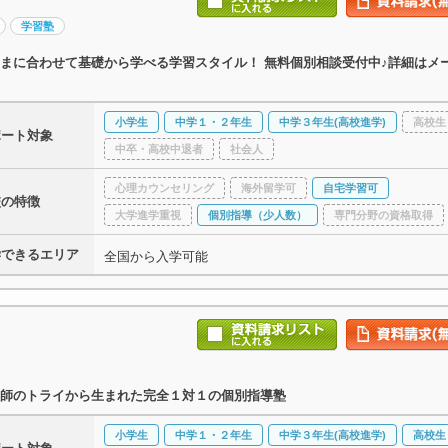
学習塾
まに合わせて基礎から学べる学習スタイル！ 無料個別相談受付中♪詳細はメ
小学生
中学１・２年生
中学３年生(高校進学)
高校生
ポート対象
中卒・高校中退者
社会人
心理カウンセリング
海外留学可
自宅学習可
校の特徴
大学進学重視
個別指導（少人数）
専門分野の資格取得
学できるエリア
全国から入学可能
師のトライから生まれた完全１対１の個別指導塾
小学生
中学１・２年生
中学３年生(高校進学)
高校生