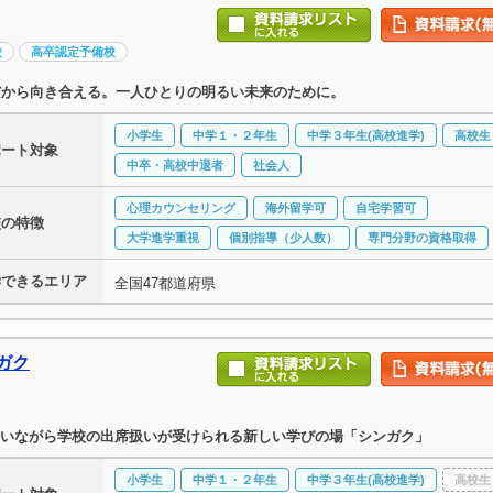
校
高卒認定予備校
だから向き合える。一人ひとりの明るい未来のために。
小学生
中学１・２年生
中学３年生(高校進学)
高校生
ポート対象
中卒・高校中退者
社会人
心理カウンセリング
海外留学可
自宅学習可
校の特徴
大学進学重視
個別指導（少人数）
専門分野の資格取得
学できるエリア
全国47都道府県
ガク
いながら学校の出席扱いが受けられる新しい学びの場「シンガク」
小学生
中学１・２年生
中学３年生(高校進学)
高校生