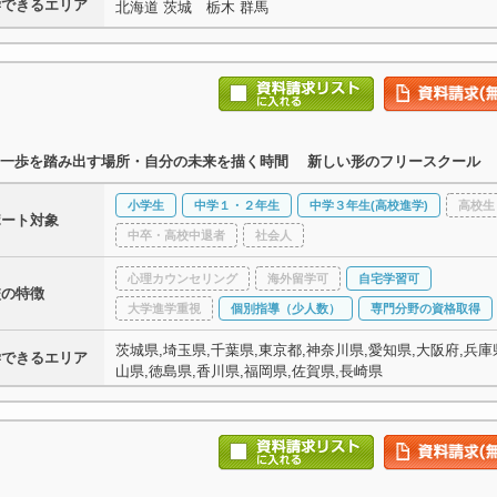
学できるエリア
北海道 茨城 栃木 群馬
な一歩を踏み出す場所・自分の未来を描く時間 新しい形のフリースクール
小学生
中学１・２年生
中学３年生(高校進学)
高校生
ポート対象
中卒・高校中退者
社会人
心理カウンセリング
海外留学可
自宅学習可
校の特徴
大学進学重視
個別指導（少人数）
専門分野の資格取得
茨城県,埼玉県,千葉県,東京都,神奈川県,愛知県,大阪府,兵庫県
学できるエリア
山県,徳島県,香川県,福岡県,佐賀県,長崎県