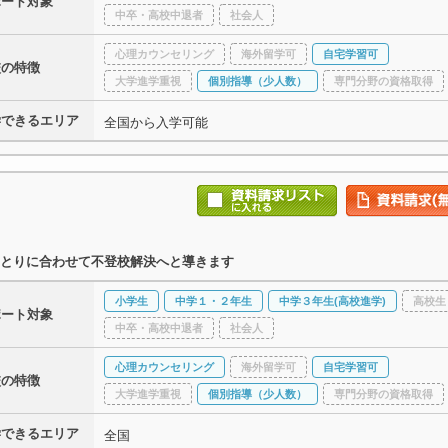
ポート対象
中卒・高校中退者
社会人
心理カウンセリング
海外留学可
自宅学習可
校の特徴
大学進学重視
個別指導（少人数）
専門分野の資格取得
学できるエリア
全国から入学可能
とりに合わせて不登校解決へと導きます
小学生
中学１・２年生
中学３年生(高校進学)
高校生
ポート対象
中卒・高校中退者
社会人
心理カウンセリング
海外留学可
自宅学習可
校の特徴
大学進学重視
個別指導（少人数）
専門分野の資格取得
学できるエリア
全国