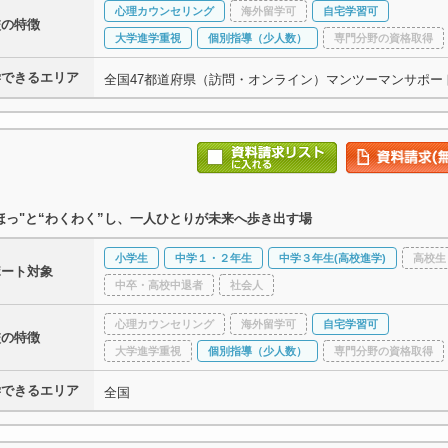
心理カウンセリング
海外留学可
自宅学習可
校の特徴
大学進学重視
個別指導（少人数）
専門分野の資格取得
学できるエリア
全国47都道府県（訪問・オンライン）マンツーマンサポー
ほっ"と“わくわく”し、一人ひとりが未来へ歩き出す場
小学生
中学１・２年生
中学３年生(高校進学)
高校生
ポート対象
中卒・高校中退者
社会人
心理カウンセリング
海外留学可
自宅学習可
校の特徴
大学進学重視
個別指導（少人数）
専門分野の資格取得
学できるエリア
全国