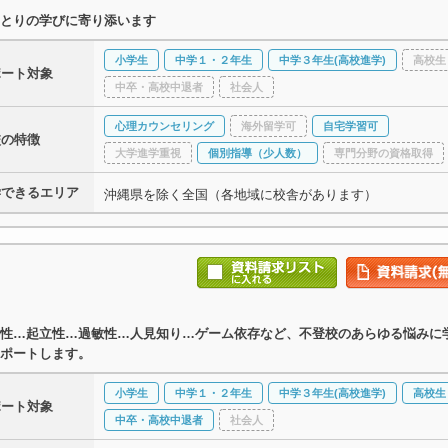
とりの学びに寄り添います
小学生
中学１・２年生
中学３年生(高校進学)
高校生
ポート対象
中卒・高校中退者
社会人
心理カウンセリング
海外留学可
自宅学習可
校の特徴
大学進学重視
個別指導（少人数）
専門分野の資格取得
学できるエリア
沖縄県を除く全国（各地域に校舎があります）
性…起立性…過敏性…人見知り…ゲーム依存など、不登校のあらゆる悩みに
ポートします。
小学生
中学１・２年生
中学３年生(高校進学)
高校生
ポート対象
中卒・高校中退者
社会人