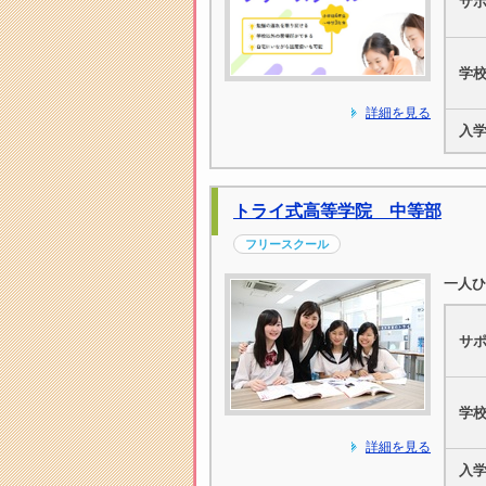
サ
学
詳細を見る
入
トライ式高等学院 中等部
フリースクール
一人ひ
サ
学
詳細を見る
入