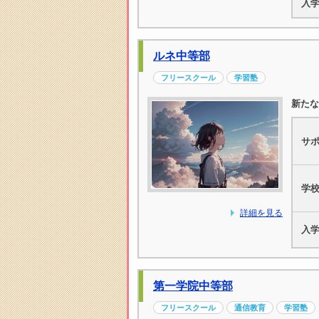
入
ルネ中等部
フリースクール
学習塾
新た
サ
学
詳細を見る
入
第一学院中等部
フリースクール
通信教育
学習塾