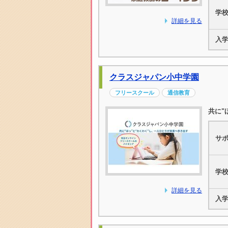
学
詳細を見る
入
クラスジャパン小中学園
フリースクール
通信教育
共に"
サ
学
詳細を見る
入