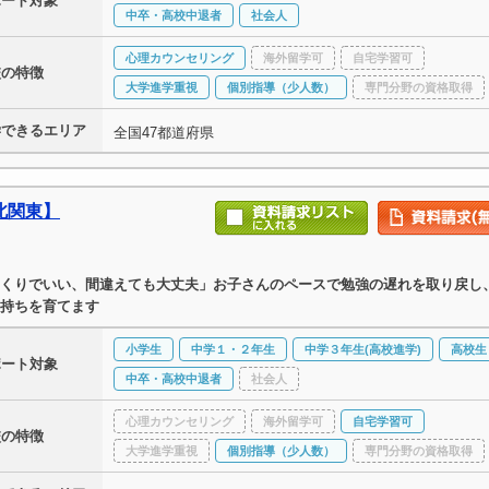
ポート対象
中卒・高校中退者
社会人
心理カウンセリング
海外留学可
自宅学習可
校の特徴
大学進学重視
個別指導（少人数）
専門分野の資格取得
学できるエリア
全国47都道府県
北関東】
くりでいい、間違えても大丈夫」お子さんのペースで勉強の遅れを取り戻し
持ちを育てます
小学生
中学１・２年生
中学３年生(高校進学)
高校生
ポート対象
中卒・高校中退者
社会人
心理カウンセリング
海外留学可
自宅学習可
校の特徴
大学進学重視
個別指導（少人数）
専門分野の資格取得