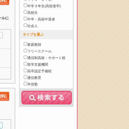
中学３年生(高校進学)
高校生
ールに
中卒・高校中退者
社会人
タイプを選ぶ
家庭教師
フリースクール
通信制高校・サポート校
留学支援機関
高卒認定予備校
通信教育
学習塾