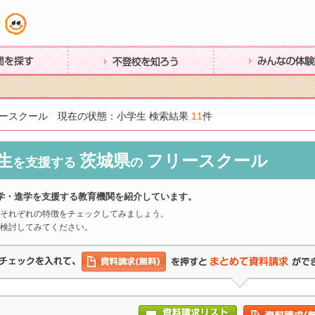
す
不登校を知ろう
みんなの体験談
ースクール 現在の状態：小学生 検索結果
11
件
生
茨城県
フリースクール
を支援する
の
学・進学を支援する教育機関を紹介しています。
それぞれの特徴をチェックしてみましょう。
検討してみてください。