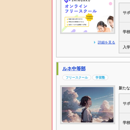
サ
学
詳細を見る
入
ルネ中等部
フリースクール
学習塾
新た
サ
学