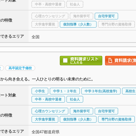
ポート対象
中卒・高校中退者
社会人
心理カウンセリング
海外留学可
自宅学習可
校の特徴
大学進学重視
個別指導（少人数）
専門分野の資格取得
学できるエリア
全国
校
高卒認定予備校
だから向き合える。一人ひとりの明るい未来のために。
小学生
中学１・２年生
中学３年生(高校進学)
高校生
ポート対象
中卒・高校中退者
社会人
心理カウンセリング
海外留学可
自宅学習可
校の特徴
大学進学重視
個別指導（少人数）
専門分野の資格取得
学できるエリア
全国47都道府県