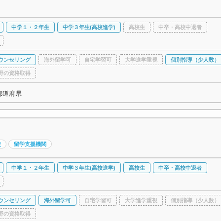
中学１・２年生
中学３年生(高校進学)
高校生
中卒・高校中退者
ウンセリング
海外留学可
自宅学習可
大学進学重視
個別指導（少人数）
野の資格取得
都道府県
校
留学支援機関
中学１・２年生
中学３年生(高校進学)
高校生
中卒・高校中退者
ウンセリング
海外留学可
自宅学習可
大学進学重視
個別指導（少人数）
野の資格取得