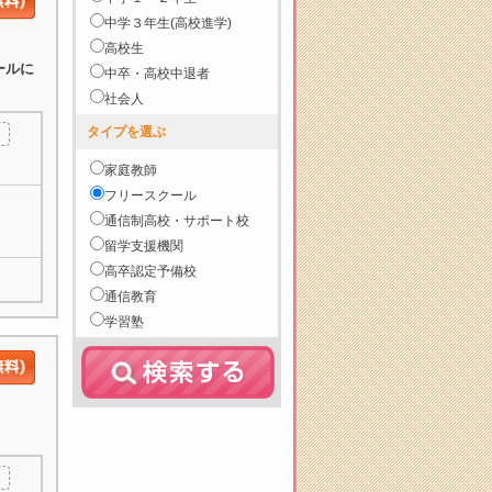
中学３年生(高校進学)
高校生
ールに
中卒・高校中退者
社会人
タイプを選ぶ
家庭教師
フリースクール
通信制高校・サポート校
留学支援機関
高卒認定予備校
通信教育
学習塾