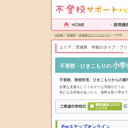
HOME
教育機関を探
HOME
>
茨城県
>
茨城県のフリースクール
> 小学生
エリア：茨城県 学校のタイプ：フリ
小学
不登校・ひきこもりの
不登校、登校拒否、ひきこもりからの復
必要な支援をしてくれそうな学校かどうか、
気になる学校があったら、資料を取り寄せて
Preステップオンライン