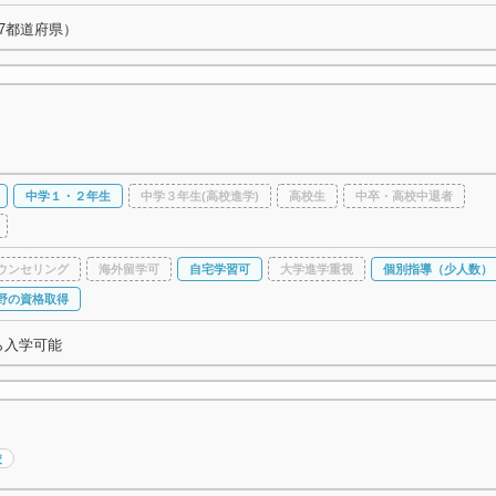
7都道府県）
中学１・２年生
中学３年生(高校進学)
高校生
中卒・高校中退者
ウンセリング
海外留学可
自宅学習可
大学進学重視
個別指導（少人数）
野の資格取得
ら入学可能
校