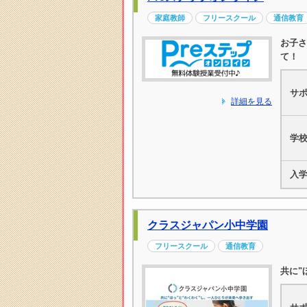
家庭教師
フリースクール
通信教育
お子さ
て！
サ
詳細を見る
学
入
クラスジャパン小中学園
フリースクール
通信教育
共に"