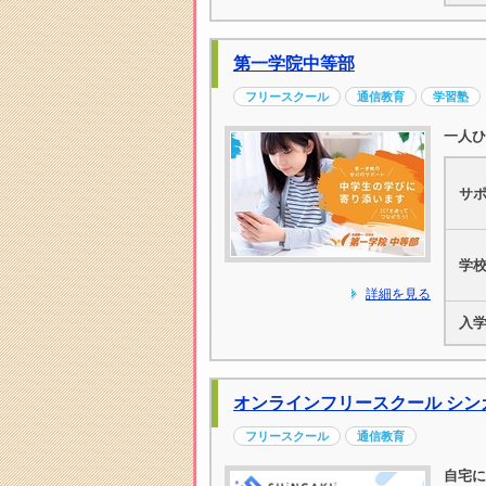
第一学院中等部
フリースクール
通信教育
学習塾
一人ひ
サ
学
詳細を見る
入
オンラインフリースクール シン
フリースクール
通信教育
自宅に