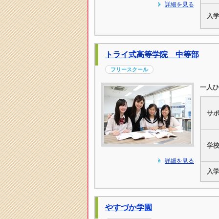
詳細を見る
入
トライ式高等学院 中等部
フリースクール
一人ひ
サ
学
詳細を見る
入
やすづか学園