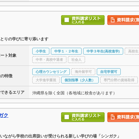
とりの学びに寄り添います
小学生
中学１・２年生
中学３年生(高校進学)
高校生
ポート対象
中卒・高校中退者
社会人
心理カウンセリング
海外留学可
自宅学習可
校の特徴
大学進学重視
個別指導（少人数）
専門分野の資格取得
学できるエリア
沖縄県を除く全国（各地域に校舎があります）
ガク
いながら学校の出席扱いが受けられる新しい学びの場「シンガク」