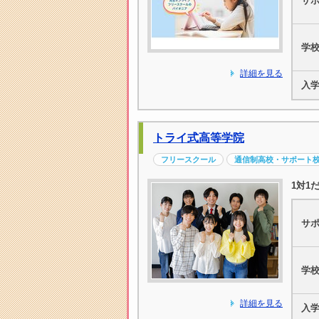
サ
学
詳細を見る
入
トライ式高等学院
フリースクール
通信制高校・サポート
1対1
サ
学
詳細を見る
入