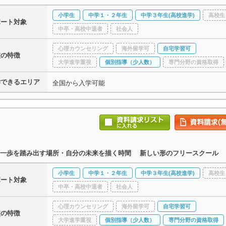
小学生
中学１・２年生
中学３年生(高校進学)
高校生
ポート対象
中卒・高校中退者
社会人
心理カウンセリング
海外留学可
自宅学習可
校の特徴
大学進学重視
個別指導（少人数）
専門分野の資格取得
学できるエリア
全国から入学可能
な一歩を踏み出す場所・自分の未来を描く時間 新しい形のフリースクール
小学生
中学１・２年生
中学３年生(高校進学)
高校生
ポート対象
中卒・高校中退者
社会人
心理カウンセリング
海外留学可
自宅学習可
校の特徴
大学進学重視
個別指導（少人数）
専門分野の資格取得