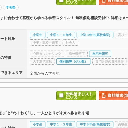
学習塾
まに合わせて基礎から学べる学習スタイル！ 無料個別相談受付中♪詳細はメ
小学生
中学１・２年生
中学３年生(高校進学)
高校生
ポート対象
中卒・高校中退者
社会人
心理カウンセリング
海外留学可
自宅学習可
校の特徴
大学進学重視
個別指導（少人数）
専門分野の資格取得
学できるエリア
全国から入学可能
ほっ"と“わくわく”し、一人ひとりが未来へ歩き出す場
小学生
中学１・２年生
中学３年生(高校進学)
高校生