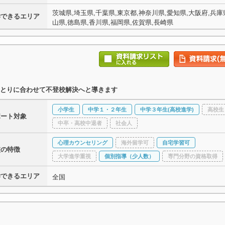
茨城県,埼玉県,千葉県,東京都,神奈川県,愛知県,大阪府,兵庫県
学できるエリア
山県,徳島県,香川県,福岡県,佐賀県,長崎県
とりに合わせて不登校解決へと導きます
小学生
中学１・２年生
中学３年生(高校進学)
高校生
ポート対象
中卒・高校中退者
社会人
心理カウンセリング
海外留学可
自宅学習可
校の特徴
大学進学重視
個別指導（少人数）
専門分野の資格取得
学できるエリア
全国