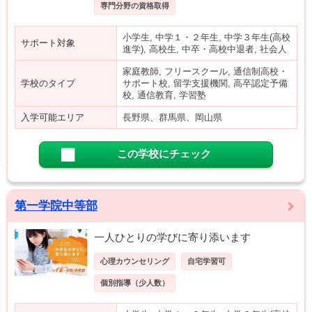
専門分野の資格取得
小学生, 中学１・２年生, 中学３年生(高校
サポート対象
進学), 高校生, 中卒・高校中退者, 社会人
家庭教師, フリースクール, 通信制高校・
学校のタイプ
サポート校, 留学支援機関, 高卒認定予備
校, 通信教育, 学習塾
入学可能エリア
長野県、群馬県、岡山県
この学校にチェック
第一学院中等部
一人ひとりの学びに寄り添います
心理カウンセリング
自宅学習可
個別指導（少人数）