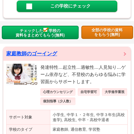
この学校にチェック
全部の学校の資料
チェックした
学校の
をもらう(無料)
資料をまとめてもらう(無料)
家庭教師のゴーイング
発達特性…起立性…過敏性…人見知り…ゲ
ーム依存など、不登校のあらゆる悩みに学
習面からサポートします。
心理カウンセリング
自宅学習可
大学進学重視
個別指導（少人数）
小学生, 中学１・２年生, 中学３年生(高校
サポート対象
進学), 高校生, 中卒・高校中退者
学校のタイプ
家庭教師, 通信教育, 学習塾