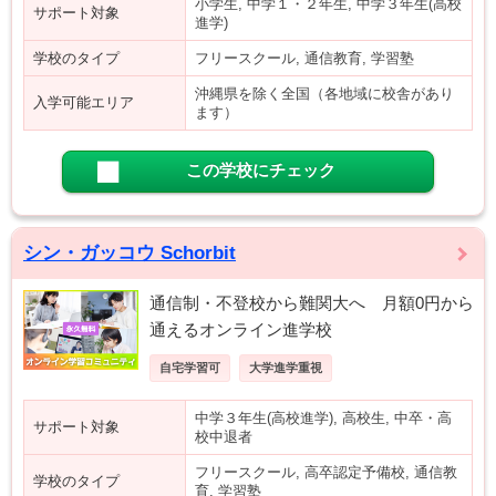
小学生, 中学１・２年生, 中学３年生(高校
サポート対象
進学)
学校のタイプ
フリースクール, 通信教育, 学習塾
沖縄県を除く全国（各地域に校舎があり
入学可能エリア
ます）
この学校にチェック
シン・ガッコウ Schorbit
通信制・不登校から難関大へ 月額0円から
通えるオンライン進学校
自宅学習可
大学進学重視
中学３年生(高校進学), 高校生, 中卒・高
サポート対象
校中退者
フリースクール, 高卒認定予備校, 通信教
学校のタイプ
育, 学習塾