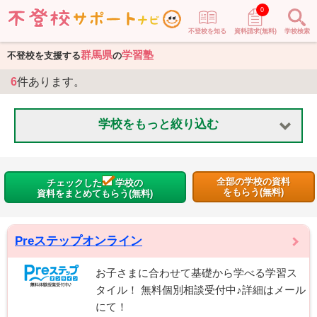
0
不登校を知る
資料請求(無料)
学校検索
群馬県
学習塾
不登校を支援する
の
6
件あります。
学校をもっと絞り込む
全部の学校の資料
チェックした
学校の
をもらう(無料)
資料をまとめてもらう(無料)
Preステップオンライン
お子さまに合わせて基礎から学べる学習ス
タイル！ 無料個別相談受付中♪詳細はメール
にて！