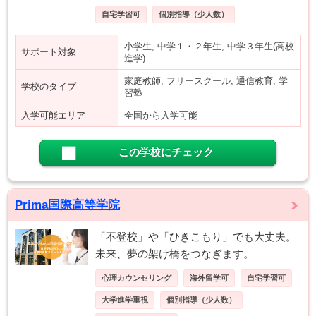
自宅学習可
個別指導（少人数）
小学生, 中学１・２年生, 中学３年生(高校
サポート対象
進学)
家庭教師, フリースクール, 通信教育, 学
学校のタイプ
習塾
入学可能エリア
全国から入学可能
この学校にチェック
Prima国際高等学院
「不登校」や「ひきこもり」でも大丈夫。
未来、夢の架け橋をつなぎます。
心理カウンセリング
海外留学可
自宅学習可
大学進学重視
個別指導（少人数）