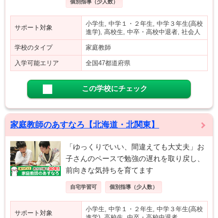
個別指導（少人数）
小学生, 中学１・２年生, 中学３年生(高校
サポート対象
進学), 高校生, 中卒・高校中退者, 社会人
学校のタイプ
家庭教師
入学可能エリア
全国47都道府県
この学校にチェック
家庭教師のあすなろ【北海道・北関東】
「ゆっくりでいい、間違えても大丈夫」お
子さんのペースで勉強の遅れを取り戻し、
前向きな気持ちを育てます
自宅学習可
個別指導（少人数）
小学生, 中学１・２年生, 中学３年生(高校
サポート対象
進学), 高校生, 中卒・高校中退者