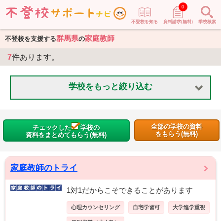
0
不登校を知る
資料請求(無料)
学校検索
群馬県
家庭教師
不登校を支援する
の
7
件あります。
学校をもっと絞り込む
全部の学校の資料
チェックした
学校の
をもらう(無料)
資料をまとめてもらう(無料)
家庭教師のトライ
1対1だからこそできることがあります
心理カウンセリング
自宅学習可
大学進学重視