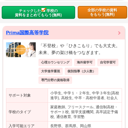
全部の学校の資料
チェックした
学校の
をもらう(無料)
資料をまとめてもらう(無料)
Prima国際高等学院
「不登校」や「ひきこもり」でも大丈夫。
未来、夢の架け橋をつなぎます。
心理カウンセリング
海外留学可
自宅学習可
大学進学重視
個別指導（少人数）
専門分野の資格取得
小学生, 中学１・２年生, 中学３年生(高校
サポート対象
進学), 高校生, 中卒・高校中退者, 社会人
家庭教師, フリースクール, 通信制高校・
学校のタイプ
サポート校, 留学支援機関, 高卒認定予備
校, 通信教育, 学習塾
入学可能エリア
長野県、群馬県、岡山県