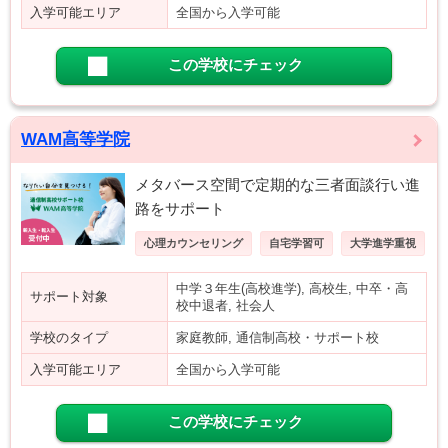
入学可能エリア
全国から入学可能
この学校にチェック
WAM高等学院
メタバース空間で定期的な三者面談行い進
路をサポート
心理カウンセリング
自宅学習可
大学進学重視
中学３年生(高校進学), 高校生, 中卒・高
サポート対象
校中退者, 社会人
学校のタイプ
家庭教師, 通信制高校・サポート校
入学可能エリア
全国から入学可能
この学校にチェック