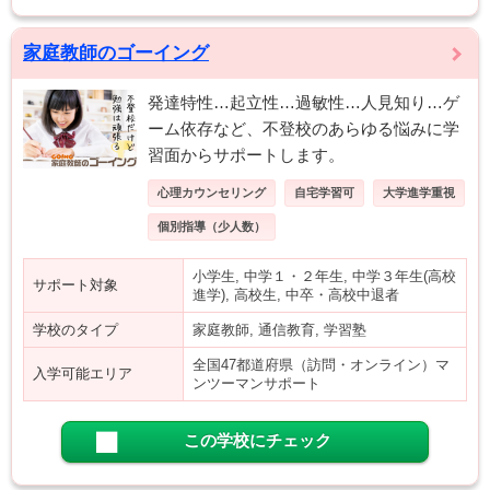
家庭教師のゴーイング
発達特性…起立性…過敏性…人見知り…ゲ
ーム依存など、不登校のあらゆる悩みに学
習面からサポートします。
心理カウンセリング
自宅学習可
大学進学重視
個別指導（少人数）
小学生, 中学１・２年生, 中学３年生(高校
サポート対象
進学), 高校生, 中卒・高校中退者
学校のタイプ
家庭教師, 通信教育, 学習塾
全国47都道府県（訪問・オンライン）マ
入学可能エリア
ンツーマンサポート
この学校にチェック