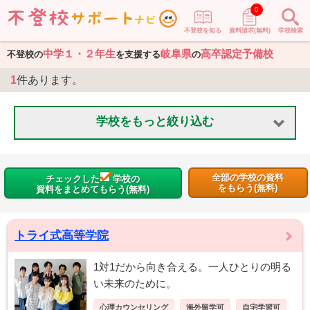
0
不登校を知る
資料請求(無料)
学校検索
中学１・２年生
岐阜県
高卒認定予備校
不登校の
を支援する
の
1
件あります。
学校をもっと絞り込む
全部の学校の資料
チェックした
学校の
をもらう(無料)
資料をまとめてもらう(無料)
トライ式高等学院
1対1だから向き合える。一人ひとりの明る
い未来のために。
心理カウンセリング
海外留学可
自宅学習可