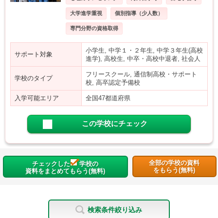
大学進学重視
個別指導（少人数）
専門分野の資格取得
小学生, 中学１・２年生, 中学３年生(高校
サポート対象
進学), 高校生, 中卒・高校中退者, 社会人
フリースクール, 通信制高校・サポート
学校のタイプ
校, 高卒認定予備校
入学可能エリア
全国47都道府県
この学校にチェック
全部の学校の資料
チェックした
学校の
をもらう(無料)
資料をまとめてもらう(無料)
検索条件絞り込み