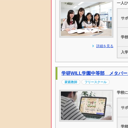
一人ひ
サ
学
詳細を見る
入
学研WILL学園中等部 メタバ
家庭教師
フリースクール
学校に
サ
学