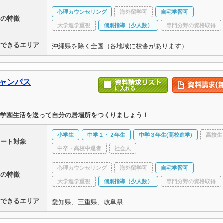
心理カウンセリング
海外留学可
自宅学習可
校の特徴
大学進学重視
個別指導（少人数）
専門分野の資格取得
学できるエリア
沖縄県を除く全国（各地域に校舎があります）
キャンパス
学園生活を送って自分の居場所をつくりましょう！
小学生
中学１・２年生
中学３年生(高校進学)
高校生
ポート対象
中卒・高校中退者
社会人
心理カウンセリング
海外留学可
自宅学習可
校の特徴
大学進学重視
個別指導（少人数）
専門分野の資格取得
学できるエリア
愛知県、三重県、岐阜県