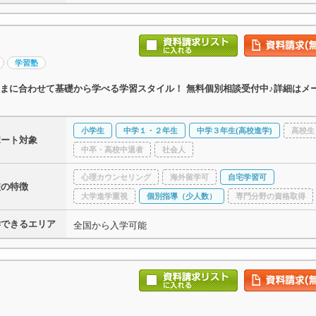
学習塾
まに合わせて基礎から学べる学習スタイル！ 無料個別相談受付中♪詳細はメ
小学生
中学１・２年生
中学３年生(高校進学)
高校生
ポート対象
中卒・高校中退者
社会人
心理カウンセリング
海外留学可
自宅学習可
校の特徴
大学進学重視
個別指導（少人数）
専門分野の資格取得
学できるエリア
全国から入学可能