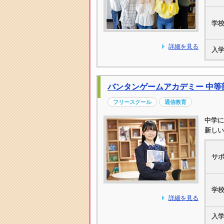
学
詳細を見る
入
バンタンゲームアカデミー 中等
フリースクール
通信教育
中学に
新しい
サ
学
詳細を見る
入