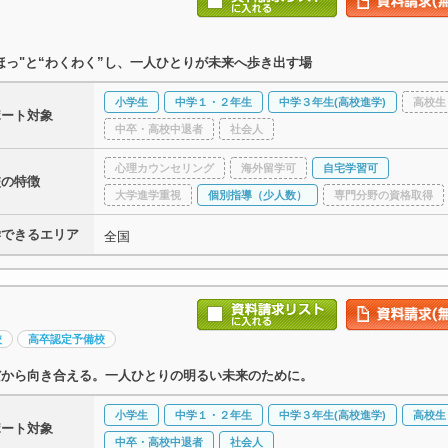
ほっ"と“わくわく”し、一人ひとりが未来へ歩き出す場
小学生
中学１・２年生
中学３年生(高校進学)
高校生
ポート対象
中卒・高校中退者
社会人
心理カウンセリング
海外留学可
自宅学習可
校の特徴
大学進学重視
個別指導（少人数）
専門分野の資格取得
学できるエリア
全国
校
高卒認定予備校
だから向き合える。一人ひとりの明るい未来のために。
小学生
中学１・２年生
中学３年生(高校進学)
高校生
ポート対象
中卒・高校中退者
社会人