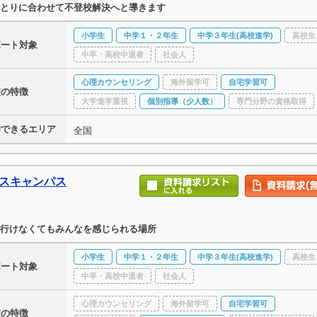
とりに合わせて不登校解決へと導きます
小学生
中学１・２年生
中学３年生(高校進学)
高校生
ポート対象
中卒・高校中退者
社会人
心理カウンセリング
海外留学可
自宅学習可
校の特徴
大学進学重視
個別指導（少人数）
専門分野の資格取得
学できるエリア
全国
ースキャンパス
行けなくてもみんなを感じられる場所
小学生
中学１・２年生
中学３年生(高校進学)
高校生
ポート対象
中卒・高校中退者
社会人
心理カウンセリング
海外留学可
自宅学習可
校の特徴