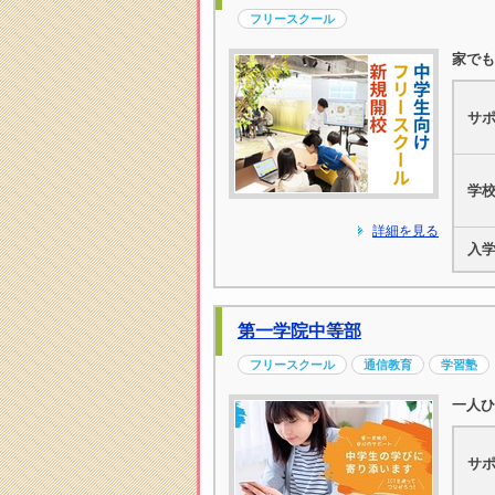
フリースクール
家でも
サ
学
詳細を見る
入
第一学院中等部
フリースクール
通信教育
学習塾
一人ひ
サ