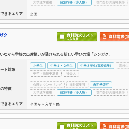
大学進学重視
個別指導（少人数）
専門分野の資格取得
学できるエリア
全国
ガク
いながら学校の出席扱いが受けられる新しい学びの場「シンガク」
小学生
中学１・２年生
中学３年生(高校進学)
高校生
ポート対象
中卒・高校中退者
社会人
心理カウンセリング
海外留学可
自宅学習可
校の特徴
大学進学重視
個別指導（少人数）
専門分野の資格取得
学できるエリア
全国から入学可能