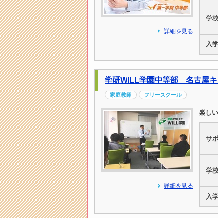
学
詳細を見る
入
学研WILL学園中等部 名古屋
家庭教師
フリースクール
楽しい
サ
学
詳細を見る
入