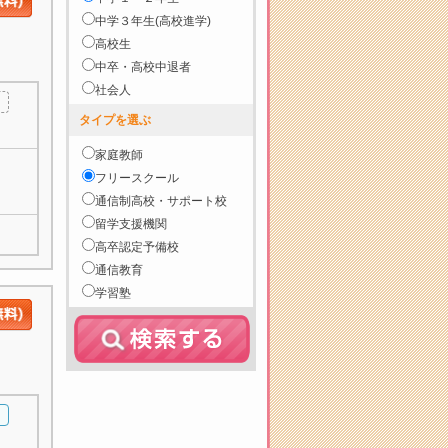
中学３年生(高校進学)
高校生
中卒・高校中退者
社会人
タイプを選ぶ
家庭教師
フリースクール
通信制高校・サポート校
留学支援機関
高卒認定予備校
通信教育
学習塾