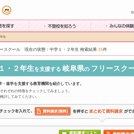
す
不登校を知ろう
みんなの体験談
２年生
ースクール 現在の状態：中学１・２年生 検索結果
15
件
１・２年生
岐阜県
フリースク
を支援する
の
学・進学を支援する教育機関を紹介しています。
それぞれの特徴をチェックしてみましょう。
検討してみてください。