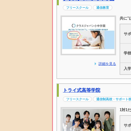
フリースクール
通信教育
共に"
サ
学
詳細を見る
入
トライ式高等学院
フリースクール
通信制高校・サポート
1対1
サ