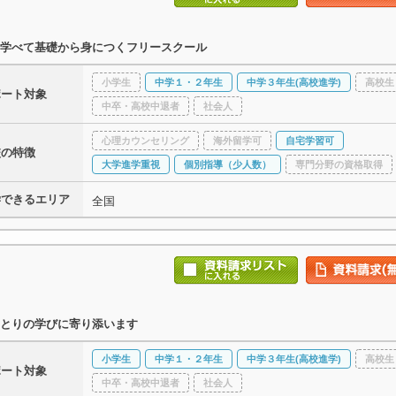
学べて基礎から身につくフリースクール
小学生
中学１・２年生
中学３年生(高校進学)
高校生
ポート対象
中卒・高校中退者
社会人
心理カウンセリング
海外留学可
自宅学習可
校の特徴
大学進学重視
個別指導（少人数）
専門分野の資格取得
学できるエリア
全国
とりの学びに寄り添います
小学生
中学１・２年生
中学３年生(高校進学)
高校生
ポート対象
中卒・高校中退者
社会人