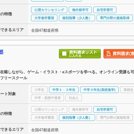
心理カウンセリング
海外留学可
自宅学習可
校の特徴
大学進学重視
個別指導（少人数）
専門分野の資格取得
学できるエリア
全国47都道府県
部
在籍しながら、ゲーム・イラスト・eスポーツを学べる。オンライン受講も
フリースクール
小学生
中学１・２年生
中学３年生(高校進学)
高校生
ポート対象
中卒・高校中退者
社会人
心理カウンセリング
海外留学可
自宅学習可
校の特徴
大学進学重視
個別指導（少人数）
専門分野の資格取得
学できるエリア
全国47都道府県