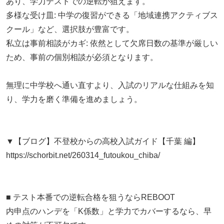
あり、学力テストでの逆転が狙えます。
多様な受け皿: 中学の復習ができる「地域連携アクティブス
クール」など、選択肢が豊富です。
私立は事前相談がカギ: 依然として欠席日数の基準が厳しい
ため、事前の個別相談が必須となります。
無理に中学校へ通い直すより、入試のリアルな仕組みを知
り、学力を磨く準備を進めましょう。
▼【ブログ】不登校からの高校入試ガイド【千葉 編】
https://schorbit.net/260314_futoukou_chiba/
■ テスト本番での逆転合格を狙うならREBOOT
内申点のハンデを「K係数」と学力でカバーするなら、早