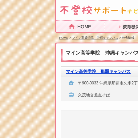
HOME
教育機関を探
HOME
>
マイン高等学院 沖縄キャンパス
> 校舎情報
マイン高等学院 沖縄キャンパ
マイン高等学院 那覇キャンパス
〒900-0033 沖縄県那覇市久米2丁
久茂地交差点そば