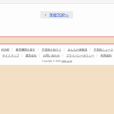
学校TOPへ
HOME
教育機関を探す
不登校を知ろう
みんなの体験談
不登校ニュース
サイトマップ
運営会社
お問い合わせ
プライバシーポリシー
利用規約
Copyright ©
2026
clisk.co.jp