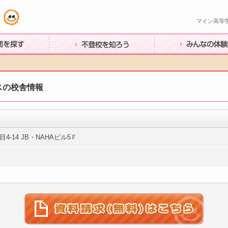
マイン高等
す
不登校を知ろう
みんなの体験談
スの校舎情報
目4-14 JB・NAHAビル5Ｆ