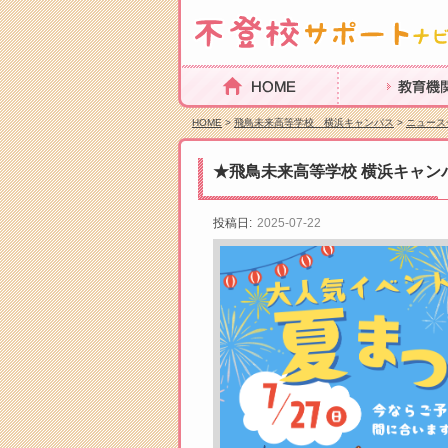
HOME
教育機関を探
HOME
>
飛鳥未来高等学校 横浜キャンパス
>
ニュース
★飛鳥未来高等学校 横浜キャン
投稿日:
2025-07-22