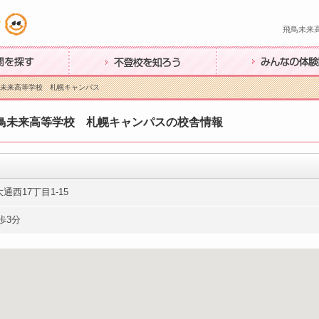
飛鳥未来
す
不登校を知ろう
みんなの体験談
鳥未来高等学校 札幌キャンパス
鳥未来高等学校 札幌キャンパスの校舎情報
通西17丁目1-15
歩3分