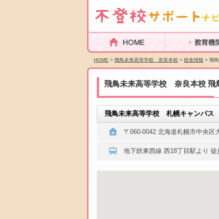
HOME
教育機関を探
HOME
>
飛鳥未来高等学校 奈良本校
>
校舎情報
> 飛
飛鳥未来高等学校 奈良本校 飛
飛鳥未来高等学校 札幌キャンパス
〒060-0042 北海道札幌市中央区大
地下鉄東西線 西18丁目駅より 徒