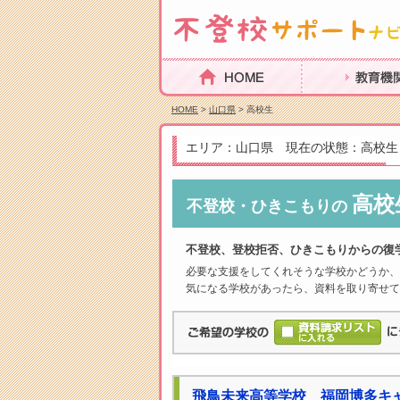
HOME
教育機関を探
HOME
>
山口県
> 高校生
エリア：山口県 現在の状態：高校生
高校
不登校・ひきこもりの
不登校、登校拒否、ひきこもりからの復
必要な支援をしてくれそうな学校かどうか、
気になる学校があったら、資料を取り寄せて
飛鳥未来高等学校 福岡博多キ