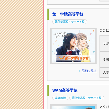
第一学院高等学校
通信制高校・サポート校
ここに
サ
学
詳細を見る
入
WAM高等学院
家庭教師
通信制高校・サポート校
メタバ