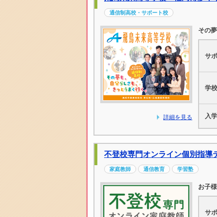
通信制高校・サポート校
その夢
サ
学
入
詳細を見る
不登校専門オンライン個別指導
家庭教師
通信教育
学習塾
お子様
サ