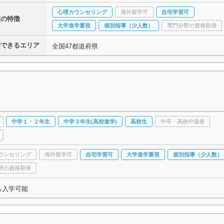
心理カウンセリング
海外留学可
自宅学習可
校の特徴
大学進学重視
個別指導（少人数）
専門分野の資格取得
学できるエリア
全国47都道府県
中学１・２年生
中学３年生(高校進学)
高校生
中卒・高校中退者
ウンセリング
海外留学可
自宅学習可
大学進学重視
個別指導（少人数）
野の資格取得
ら入学可能