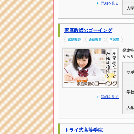
詳細を見る
入
家庭教師のゴーイング
家庭教師
通信教育
学習塾
発達特
からサ
サ
学
詳細を見る
入
トライ式高等学院