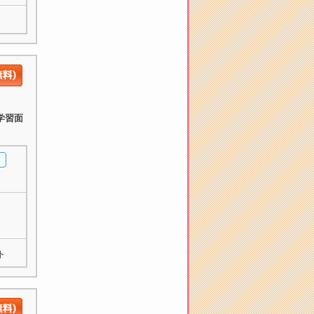
学習面
ト