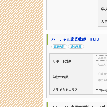
学
入
バーチャル家庭教師 Ral U
家庭教師
通信教育
小学生
サポート対象
社会人
心理カ
学校の特徴
専門分
入学できるエリア
全国か