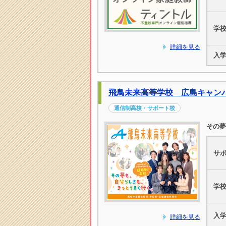
学
詳細を見る
入
飛鳥未来高等学校 広島キャン
通信制高校・サポート校
その夢
サ
学
入
詳細を見る