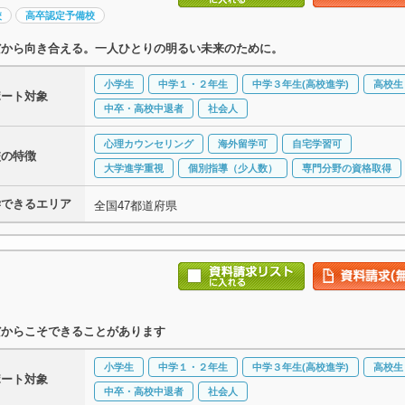
校
高卒認定予備校
だから向き合える。一人ひとりの明るい未来のために。
小学生
中学１・２年生
中学３年生(高校進学)
高校生
ポート対象
中卒・高校中退者
社会人
心理カウンセリング
海外留学可
自宅学習可
校の特徴
大学進学重視
個別指導（少人数）
専門分野の資格取得
学できるエリア
全国47都道府県
だからこそできることがあります
小学生
中学１・２年生
中学３年生(高校進学)
高校生
ポート対象
中卒・高校中退者
社会人