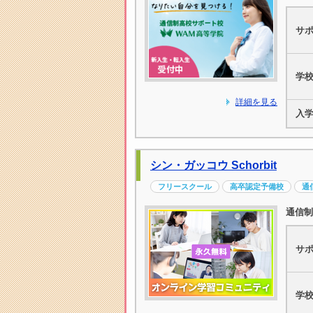
サ
学
詳細を見る
入
シン・ガッコウ Schorbit
フリースクール
高卒認定予備校
通
通信制
サ
学