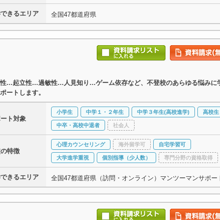
学できるエリア
全国47都道府県
性…起立性…過敏性…人見知り…ゲーム依存など、不登校のあらゆる悩みに
ポートします。
小学生
中学１・２年生
中学３年生(高校進学)
高校生
ポート対象
中卒・高校中退者
社会人
心理カウンセリング
海外留学可
自宅学習可
校の特徴
大学進学重視
個別指導（少人数）
専門分野の資格取得
学できるエリア
全国47都道府県（訪問・オンライン）マンツーマンサポー