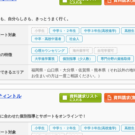
も、自分らしさも、きっとうまく行く。
小学生
中学１・２年生
中学３年生(高校進学)
高校生
ポート対象
中卒・高校中退者
社会人
心理カウンセリング
海外留学可
自宅学習可
校の特徴
大学進学重視
個別指導（少人数）
専門分野の資格取得
福岡県・山口県・大分県・佐賀県・熊本県（それ以外の地
学できるエリア
お住まいの方は一度ご相談ください。）
ティントル
に合わせた個別指導とサポートをオンラインで！
小学生
中学１・２年生
中学３年生(高校進学)
高校生
ポート対象