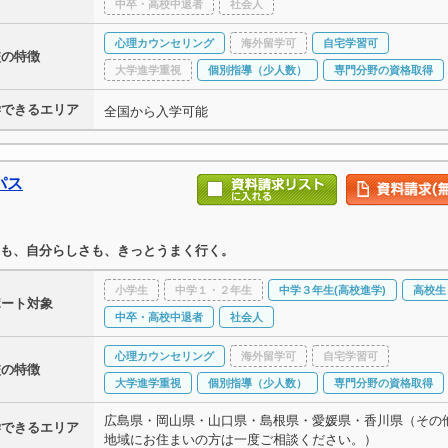
中卒・高校中退者
社会人
心理カウンセリング
海外留学可
自宅学習可
校の特徴
大学進学重視
個別指導（少人数）
専門分野の資格取得
学できるエリア
全国から入学可能
パス
も、自分らしさも、きっとうまく行く。
小学生
中学１・２年生
中学３年生(高校進学)
高校生
ポート対象
中卒・高校中退者
社会人
心理カウンセリング
海外留学可
自宅学習可
校の特徴
大学進学重視
個別指導（少人数）
専門分野の資格取得
広島県・岡山県・山口県・島根県・愛媛県・香川県（その
学できるエリア
地域にお住まいの方は一度ご相談ください。）