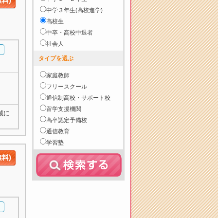
中学３年生(高校進学)
高校生
中卒・高校中退者
社会人
タイプを選ぶ
家庭教師
フリースクール
通信制高校・サポート校
留学支援機関
域に
高卒認定予備校
通信教育
学習塾