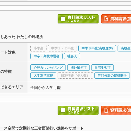
もあった わたしの居場所
小学生
中学１・２年生
中学３年生(高校進学)
高校生
ポート対象
中卒・高校中退者
社会人
心理カウンセリング
海外留学可
自宅学習可
校の特徴
大学進学重視
個別指導（少人数）
専門分野の資格取得
学できるエリア
全国から入学可能
ース空間で定期的な三者面談行い進路をサポート