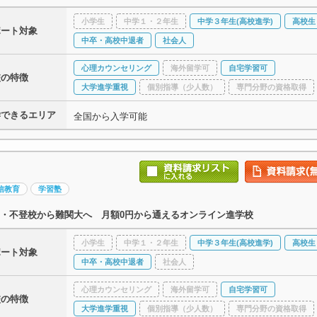
小学生
中学１・２年生
中学３年生(高校進学)
高校生
ポート対象
中卒・高校中退者
社会人
心理カウンセリング
海外留学可
自宅学習可
校の特徴
大学進学重視
個別指導（少人数）
専門分野の資格取得
学できるエリア
全国から入学可能
信教育
学習塾
・不登校から難関大へ 月額0円から通えるオンライン進学校
小学生
中学１・２年生
中学３年生(高校進学)
高校生
ポート対象
中卒・高校中退者
社会人
心理カウンセリング
海外留学可
自宅学習可
校の特徴
大学進学重視
個別指導（少人数）
専門分野の資格取得