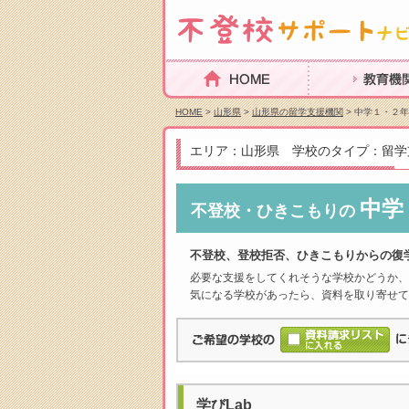
HOME
教育機関を探
HOME
>
山形県
>
山形県の留学支援機関
> 中学１・２
エリア：山形県 学校のタイプ：留学
中学
不登校・ひきこもりの
不登校、登校拒否、ひきこもりからの復
必要な支援をしてくれそうな学校かどうか、
気になる学校があったら、資料を取り寄せて
学びLab