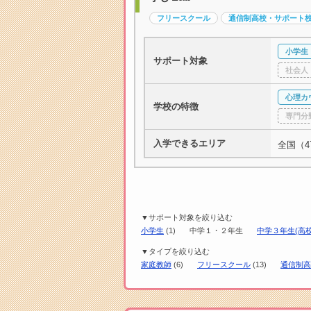
フリースクール
通信制高校・サポート
小学生
サポート対象
社会人
心理カ
学校の特徴
専門分
入学できるエリア
全国（4
▼サポート対象を絞り込む
小学生
(1)
中学１・２年生
中学３年生(高校
▼タイプを絞り込む
家庭教師
(6)
フリースクール
(13)
通信制高