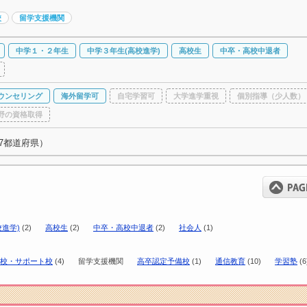
校
留学支援機関
中学１・２年生
中学３年生(高校進学)
高校生
中卒・高校中退者
ウンセリング
海外留学可
自宅学習可
大学進学重視
個別指導（少人数）
野の資格取得
7都道府県）
進学)
(2)
高校生
(2)
中卒・高校中退者
(2)
社会人
(1)
校・サポート校
(4)
留学支援機関
高卒認定予備校
(1)
通信教育
(10)
学習塾
(6