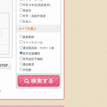
中学３年生(高校進学)
高校生
中卒・高校中退者
社会人
タイプを選ぶ
家庭教師
フリースクール
通信制高校・サポート校
留学支援機関
高卒認定予備校
通信教育
学習塾
)