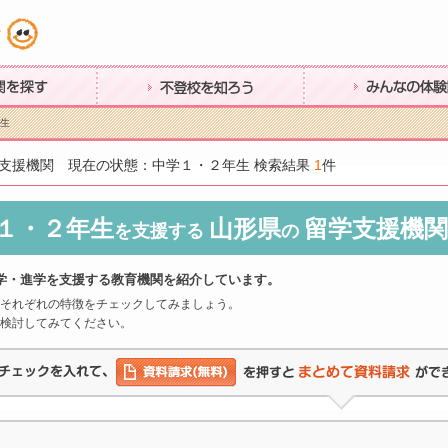
す
不登校を知ろう
みんなの体験談
年生
支援機関 現在の状態：中学１・２年生 検索結果
1
件
１・２年生
山形県
留学支援機関
を支援する
の
学・進学を支援する教育機関を紹介しています。
それぞれの特徴をチェックしてみましょう。
検討してみてください。