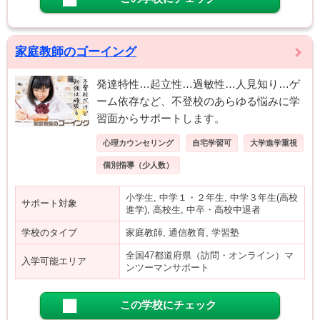
家庭教師のゴーイング
発達特性…起立性…過敏性…人見知り…ゲ
ーム依存など、不登校のあらゆる悩みに学
習面からサポートします。
心理カウンセリング
自宅学習可
大学進学重視
個別指導（少人数）
小学生, 中学１・２年生, 中学３年生(高校
サポート対象
進学), 高校生, 中卒・高校中退者
学校のタイプ
家庭教師, 通信教育, 学習塾
全国47都道府県（訪問・オンライン）マ
入学可能エリア
ンツーマンサポート
この学校にチェック