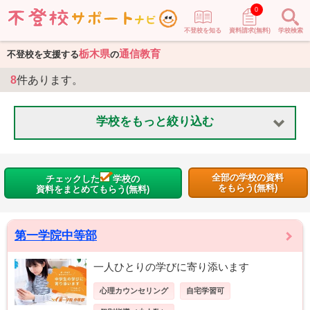
0
不登校を知る
資料請求(無料)
学校検索
栃木県
通信教育
不登校を支援する
の
8
件あります。
学校をもっと絞り込む
全部の学校の資料
チェックした
学校の
をもらう(無料)
資料をまとめてもらう(無料)
第一学院中等部
一人ひとりの学びに寄り添います
心理カウンセリング
自宅学習可