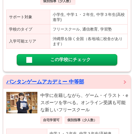
個別指導（少人数）
小学生, 中学１・２年生, 中学３年生(高校
サポート対象
進学)
学校のタイプ
フリースクール, 通信教育, 学習塾
沖縄県を除く全国（各地域に校舎があり
入学可能エリア
ます）
この学校にチェック
バンタンゲームアカデミー 中等部
中学に在籍しながら、ゲーム・イラスト・e
スポーツを学べる。オンライン受講も可能
な新しいフリースクール
自宅学習可
個別指導（少人数）
中学１・２年生, 中学３年生(高校進