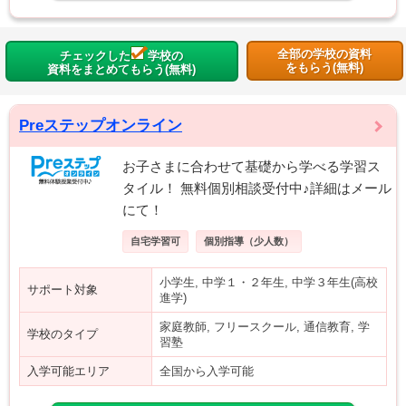
全部の学校の資料
チェックした
学校の
をもらう(無料)
資料をまとめてもらう(無料)
Preステップオンライン
お子さまに合わせて基礎から学べる学習ス
タイル！ 無料個別相談受付中♪詳細はメール
にて！
自宅学習可
個別指導（少人数）
小学生, 中学１・２年生, 中学３年生(高校
サポート対象
進学)
家庭教師, フリースクール, 通信教育, 学
学校のタイプ
習塾
入学可能エリア
全国から入学可能