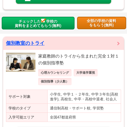
全部の学校の資料
チェックした
学校の
をもらう(無料)
資料をまとめてもらう(無料)
個別教室のトライ
家庭教師のトライから生まれた完全１対１
の個別指導塾
心理カウンセリング
大学進学重視
個別指導（少人数）
小学生, 中学１・２年生, 中学３年生(高校
サポート対象
進学), 高校生, 中卒・高校中退者, 社会人
学校のタイプ
通信制高校・サポート校, 学習塾
入学可能エリア
全国47都道府県