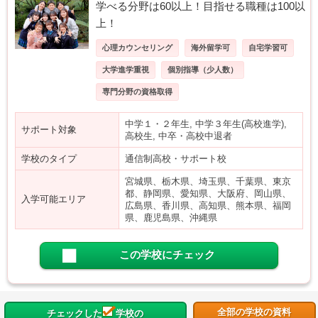
学べる分野は60以上！目指せる職種は100以
上！
心理カウンセリング
海外留学可
自宅学習可
大学進学重視
個別指導（少人数）
専門分野の資格取得
中学１・２年生, 中学３年生(高校進学),
サポート対象
高校生, 中卒・高校中退者
学校のタイプ
通信制高校・サポート校
宮城県、栃木県、埼玉県、千葉県、東京
都、静岡県、愛知県、大阪府、岡山県、
入学可能エリア
広島県、香川県、高知県、熊本県、福岡
県、鹿児島県、沖縄県
この学校にチェック
全部の学校の資料
チェックした
学校の