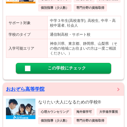
個別指導（少人数）
専門分野の資格取得
中学３年生(高校進学), 高校生, 中卒・高
サポート対象
校中退者, 社会人
学校のタイプ
通信制高校・サポート校
神奈川県、東京都、静岡県、山梨県 （そ
入学可能エリア
の他の地域にお住まいの方は一度ご相談
ください。）
この学校にチェック
おおぞら高等学院
なりたい大人になるための学校®
心理カウンセリング
海外留学可
大学進学重視
個別指導（少人数）
専門分野の資格取得