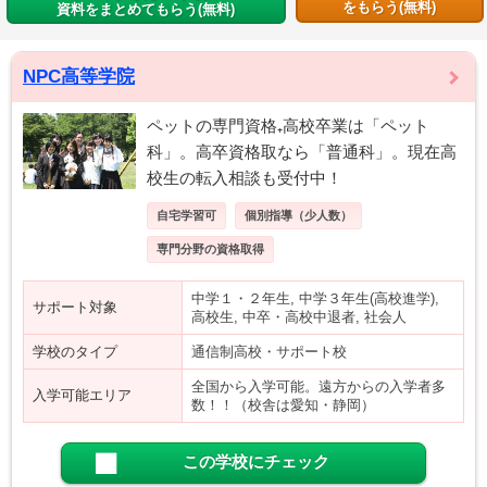
をもらう(無料)
資料をまとめてもらう(無料)
NPC高等学院
ペットの専門資格₊高校卒業は「ペット
科」。高卒資格取なら「普通科」。現在高
校生の転入相談も受付中！
自宅学習可
個別指導（少人数）
専門分野の資格取得
中学１・２年生, 中学３年生(高校進学),
サポート対象
高校生, 中卒・高校中退者, 社会人
学校のタイプ
通信制高校・サポート校
全国から入学可能。遠方からの入学者多
入学可能エリア
数！！（校舎は愛知・静岡）
この学校にチェック