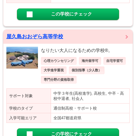
この学校にチェック
屋久島おおぞら高等学校
なりたい大人になるための学校®。
心理カウンセリング
海外留学可
自宅学習可
大学進学重視
個別指導（少人数）
専門分野の資格取得
中学３年生(高校進学), 高校生, 中卒・高
サポート対象
校中退者, 社会人
学校のタイプ
通信制高校・サポート校
入学可能エリア
全国47都道府県
この学校にチェック