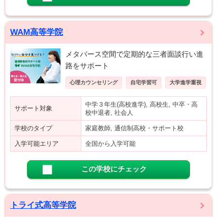
WAM高等学院
メタバース空間で定期的な三者面談行い進
路をサポート
心理カウンセリング
自宅学習可
大学進学重視
中学３年生(高校進学), 高校生, 中卒・高
サポート対象
校中退者, 社会人
学校のタイプ
家庭教師, 通信制高校・サポート校
入学可能エリア
全国から入学可能
この学校にチェック
トライ式高等学院