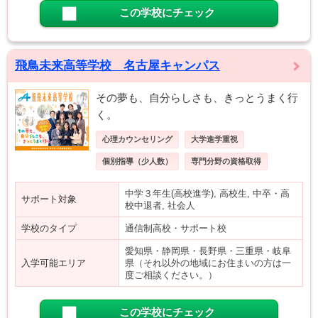
この学校にチェック
飛鳥未来高等学校 名古屋キャンパス
その夢も、自分らしさも、きっとうまく行
く。
心理カウンセリング
大学進学重視
個別指導（少人数）
専門分野の資格取得
中学３年生(高校進学), 高校生, 中卒・高
サポート対象
校中退者, 社会人
学校のタイプ
通信制高校・サポート校
愛知県・静岡県・長野県・三重県・岐阜
入学可能エリア
県（それ以外の地域にお住まいの方は一
度ご相談ください。）
この学校にチェック