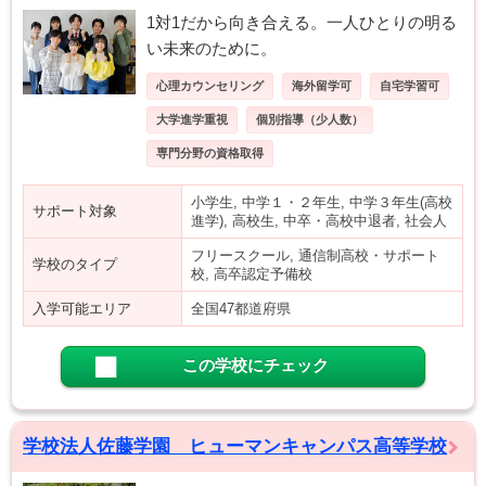
1対1だから向き合える。一人ひとりの明る
い未来のために。
心理カウンセリング
海外留学可
自宅学習可
大学進学重視
個別指導（少人数）
専門分野の資格取得
小学生, 中学１・２年生, 中学３年生(高校
サポート対象
進学), 高校生, 中卒・高校中退者, 社会人
フリースクール, 通信制高校・サポート
学校のタイプ
校, 高卒認定予備校
入学可能エリア
全国47都道府県
この学校にチェック
学校法人佐藤学園 ヒューマンキャンパス高等学校