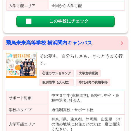
入学可能エリア
全国から入学可能
この学校にチェック
飛鳥未来高等学校 横浜関内キャンパス
その夢も、自分らしさも、きっとうまく行
く。
心理カウンセリング
大学進学重視
個別指導（少人数）
専門分野の資格取得
中学３年生(高校進学), 高校生, 中卒・高
サポート対象
校中退者, 社会人
学校のタイプ
通信制高校・サポート校
神奈川県、東京都、静岡県、山梨県 （そ
入学可能エリア
の他の地域にお住まいの方は一度ご相談
ください。）