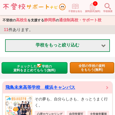
0
不登校を知る
資料請求(無料)
学校検索
高校生
静岡県
通信制高校・サポート校
不登校の
を支援する
の
11
件あります。
学校をもっと絞り込む
全部の学校の資料
チェックした
学校の
をもらう(無料)
資料をまとめてもらう(無料)
飛鳥未来高等学校 横浜キャンパス
その夢も、自分らしさも、きっとうまく行
く。
心理カウンセリング
自宅学習可
大学進学重視