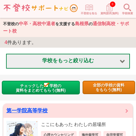
0
不登校を知る
資料請求(無料)
学校検索
中卒・高校中退者
島根県
通信制高校・サポ
不登校の
を支援する
の
ート校
4
件あります。
学校をもっと絞り込む
全部の学校の資料
チェックした
学校の
をもらう(無料)
資料をまとめてもらう(無料)
第一学院高等学校
ここにもあった わたしの居場所
心理カウンセリング
海外留学可
自宅学習可