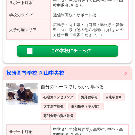
中学３年生(高校進学), 高校生, 中卒・高
サポート対象
校中退者, 社会人
学校のタイプ
通信制高校・サポート校
広島県・岡山県・山口県・島根県・愛媛
入学可能エリア
県・香川県（その他の地域にお住まいの
方は一度ご相談ください。）
この学校にチェック
松陰高等学校 岡山中央校
自分のペースでしっかり学べる
心理カウンセリング
海外留学可
自宅学習可
大学進学重視
個別指導（少人数）
専門分野の資格取得
中学３年生(高校進学), 高校生, 中卒・高
サポート対象
校中退者, 社会人