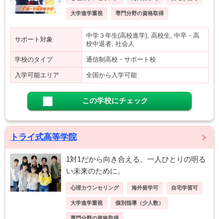
大学進学重視
専門分野の資格取得
中学３年生(高校進学), 高校生, 中卒・高
サポート対象
校中退者, 社会人
学校のタイプ
通信制高校・サポート校
入学可能エリア
全国から入学可能
この学校にチェック
トライ式高等学院
1対1だから向き合える。一人ひとりの明る
い未来のために。
心理カウンセリング
海外留学可
自宅学習可
大学進学重視
個別指導（少人数）
専門分野の資格取得