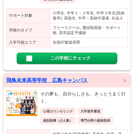
小学生, 中学１・２年生, 中学３年生(高校
サポート対象
進学), 高校生, 中卒・高校中退者, 社会人
フリースクール, 通信制高校・サポート
学校のタイプ
校, 高卒認定予備校
入学可能エリア
全国47都道府県
この学校にチェック
飛鳥未来高等学校 広島キャンパス
その夢も、自分らしさも、きっとうまく行
く。
心理カウンセリング
大学進学重視
個別指導（少人数）
専門分野の資格取得