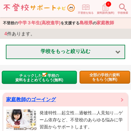
0
不登校を知る
資料請求(無料)
学校検索
中学３年生(高校進学)
島根県
家庭教師
不登校の
を支援する
の
4
件あります。
学校をもっと絞り込む
全部の学校の資料
チェックした
学校の
をもらう(無料)
資料をまとめてもらう(無料)
家庭教師のゴーイング
発達特性…起立性…過敏性…人見知り…ゲ
ーム依存など、不登校のあらゆる悩みに学
習面からサポートします。