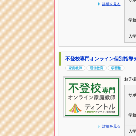
サ
詳細を見る
学
入
不登校専門オンライン個別指導
家庭教師
通信教育
学習塾
お子様
サ
学
詳細を見る
入