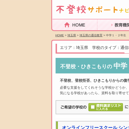
HOME
教育機関を探
HOME
>
埼玉県
>
埼玉県の通信教育
> 中学１・２年生
エリア：埼玉県 学校のタイプ：通信
中学
不登校・ひきこもりの
不登校、登校拒否、ひきこもりからの復
必要な支援をしてくれそうな学校かどうか、
気になる学校があったら、資料を取り寄せて
オンラインフリースクール シン