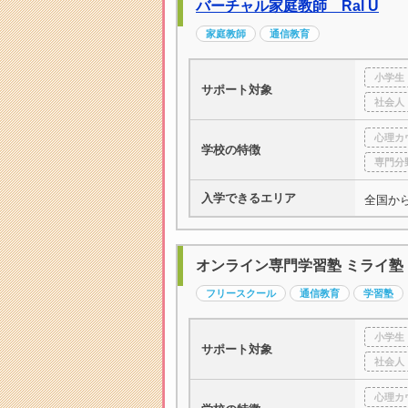
バーチャル家庭教師 Ral U
家庭教師
通信教育
小学生
サポート対象
社会人
心理カ
学校の特徴
専門分
入学できるエリア
全国か
オンライン専門学習塾 ミライ塾
フリースクール
通信教育
学習塾
小学生
サポート対象
社会人
心理カ