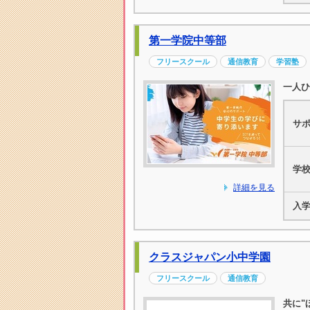
第一学院中等部
フリースクール
通信教育
学習塾
一人ひ
サ
学
詳細を見る
入
クラスジャパン小中学園
フリースクール
通信教育
共に"