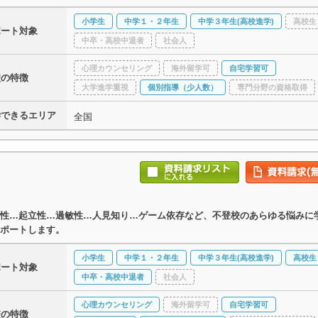
小学生
中学１・２年生
中学３年生(高校進学)
高校生
ポート対象
中卒・高校中退者
社会人
心理カウンセリング
海外留学可
自宅学習可
校の特徴
大学進学重視
個別指導（少人数）
専門分野の資格取得
学できるエリア
全国
性…起立性…過敏性…人見知り…ゲーム依存など、不登校のあらゆる悩みに
ポートします。
小学生
中学１・２年生
中学３年生(高校進学)
高校生
ポート対象
中卒・高校中退者
社会人
心理カウンセリング
海外留学可
自宅学習可
校の特徴