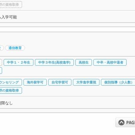
野の資格取得
ら入学可能
校
通信教育
中学１・２年生
中学３年生(高校進学)
高校生
中卒・高校中退者
ウンセリング
海外留学可
自宅学習可
大学進学重視
個別指導（少人数）
野の資格取得
制限なし