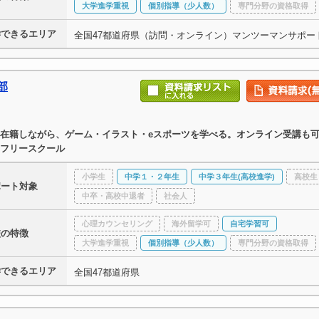
大学進学重視
個別指導（少人数）
専門分野の資格取得
学できるエリア
全国47都道府県（訪問・オンライン）マンツーマンサポー
部
在籍しながら、ゲーム・イラスト・eスポーツを学べる。オンライン受講も
フリースクール
小学生
中学１・２年生
中学３年生(高校進学)
高校生
ポート対象
中卒・高校中退者
社会人
心理カウンセリング
海外留学可
自宅学習可
校の特徴
大学進学重視
個別指導（少人数）
専門分野の資格取得
学できるエリア
全国47都道府県