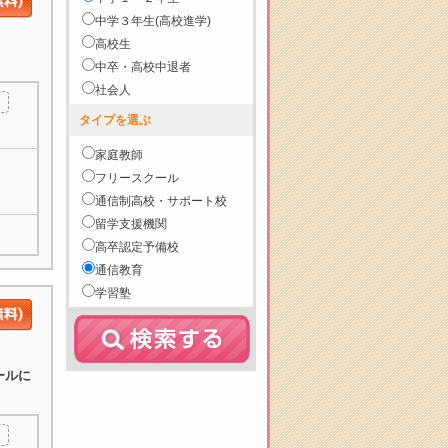
中学３年生(高校進学)
高校生
中卒・高校中退者
社会人
タイプを選ぶ
家庭教師
フリースクール
通信制高校・サポート校
留学支援機関
高卒認定予備校
通信教育
学習塾
ールに