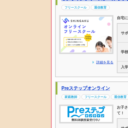
フリースクール
通信教育
自宅に
サ
学
詳細を見る
入
Preステップオンライン
家庭教師
フリースクール
通信教育
お子さ
て！