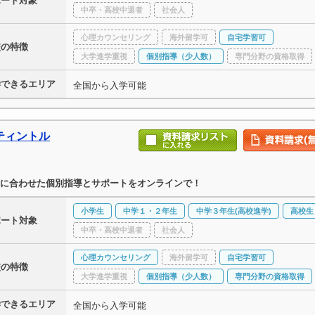
ポート対象
中卒・高校中退者
社会人
心理カウンセリング
海外留学可
自宅学習可
校の特徴
大学進学重視
個別指導（少人数）
専門分野の資格取得
学できるエリア
全国から入学可能
ティントル
に合わせた個別指導とサポートをオンラインで！
小学生
中学１・２年生
中学３年生(高校進学)
高校生
ポート対象
中卒・高校中退者
社会人
心理カウンセリング
海外留学可
自宅学習可
校の特徴
大学進学重視
個別指導（少人数）
専門分野の資格取得
学できるエリア
全国から入学可能