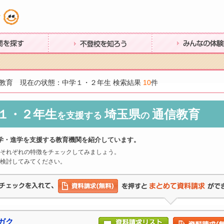
す
不登校を知ろう
みんなの体験談
教育 現在の状態：中学１・２年生 検索結果
10
件
１・２年生
埼玉県
通信教育
を支援する
の
学・進学を支援する教育機関を紹介しています。
それぞれの特徴をチェックしてみましょう。
検討してみてください。
ガク