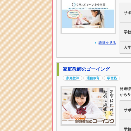
サ
学
詳細を見る
入
家庭教師のゴーイング
家庭教師
通信教育
学習塾
発達特
からサ
サ
学