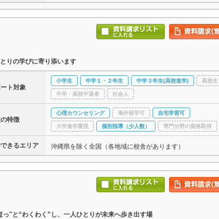
とりの学びに寄り添います
小学生
中学１・２年生
中学３年生(高校進学)
高校生
ポート対象
中卒・高校中退者
社会人
心理カウンセリング
海外留学可
自宅学習可
校の特徴
大学進学重視
個別指導（少人数）
専門分野の資格取得
学できるエリア
沖縄県を除く全国（各地域に校舎があります）
ほっ"と“わくわく”し、一人ひとりが未来へ歩き出す場