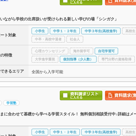
いながら学校の出席扱いが受けられる新しい学びの場「シンガク」
小学生
中学１・２年生
中学３年生(高校進学)
高校生
ポート対象
中卒・高校中退者
社会人
心理カウンセリング
海外留学可
自宅学習可
校の特徴
大学進学重視
個別指導（少人数）
専門分野の資格取得
学できるエリア
全国から入学可能
学習塾
まに合わせて基礎から学べる学習スタイル！ 無料個別相談受付中♪詳細はメ
小学生
中学１・２年生
中学３年生(高校進学)
高校生