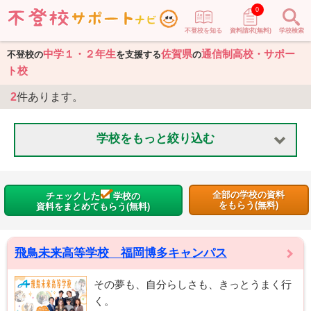
0
不登校を知る
資料請求(無料)
学校検索
中学１・２年生
佐賀県
通信制高校・サポー
不登校の
を支援する
の
ト校
2
件あります。
学校をもっと絞り込む
全部の学校の資料
チェックした
学校の
をもらう(無料)
資料をまとめてもらう(無料)
飛鳥未来高等学校 福岡博多キャンパス
その夢も、自分らしさも、きっとうまく行
く。