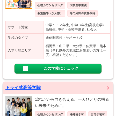
心理カウンセリング
大学進学重視
個別指導（少人数）
専門分野の資格取得
中学１・２年生, 中学３年生(高校進学),
サポート対象
高校生, 中卒・高校中退者, 社会人
学校のタイプ
通信制高校・サポート校
福岡県・山口県・大分県・佐賀県・熊本
入学可能エリア
県（それ以外の地域にお住まいの方は一
度ご相談ください。）
この学校にチェック
トライ式高等学院
1対1だから向き合える。一人ひとりの明る
い未来のために。
心理カウンセリング
海外留学可
自宅学習可