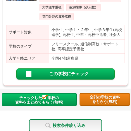
大学進学重視
個別指導（少人数）
専門分野の資格取得
小学生, 中学１・２年生, 中学３年生(高校
サポート対象
進学), 高校生, 中卒・高校中退者, 社会人
フリースクール, 通信制高校・サポート
学校のタイプ
校, 高卒認定予備校
入学可能エリア
全国47都道府県
この学校にチェック
全部の学校の資料
チェックした
学校の
をもらう(無料)
資料をまとめてもらう(無料)
検索条件絞り込み